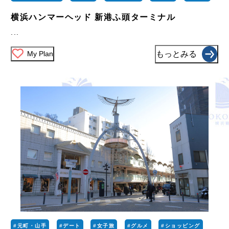
横浜ハンマーヘッド 新港ふ頭ターミナル
...
My Plan
もっとみる
#元町・山手
#デート
#女子旅
#グルメ
#ショッピング