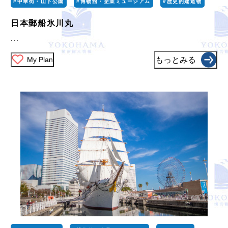
#中華街・山下公園
#博物館・企業ミュージアム
#歴史的建造物
日本郵船氷川丸
...
My Plan
もっとみる