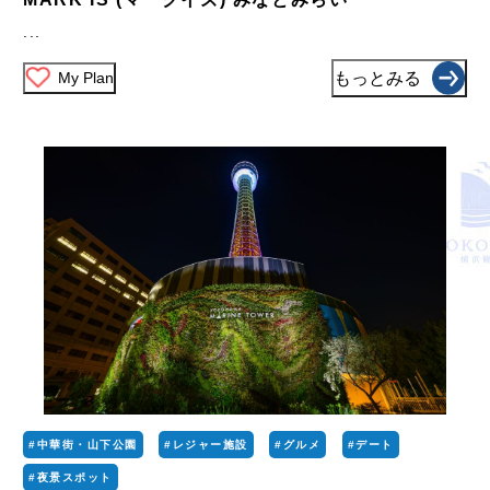
...
My Plan
もっとみる
#中華街・山下公園
#レジャー施設
#グルメ
#デート
#夜景スポット