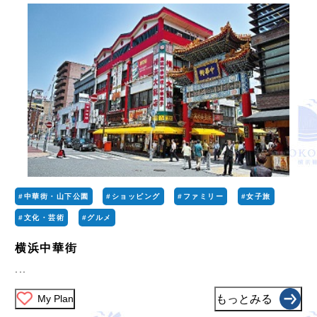
#中華街・山下公園
#ショッピング
#ファミリー
#女子旅
#文化・芸術
#グルメ
横浜中華街
...
My Plan
もっとみる