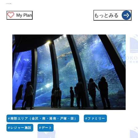
...
My Plan
もっとみる
#南部エリア（金沢・南・港南・戸塚・栄）
#ファミリー
#レジャー施設
#デート