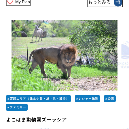
My Plan
もっとみる
#西部エリア（保土ケ谷・旭・泉・瀬谷）
#レジャー施設
#公園
#ファミリー
よこはま動物園ズーラシア
...