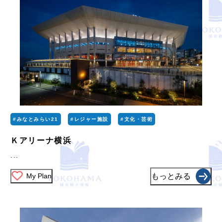
#みなとみらい21
#レジャー施設
#文化・芸術
Ｋアリーナ横浜
...
My Plan
もっとみる