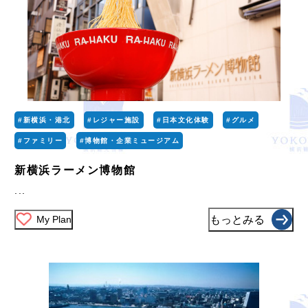
#新横浜・港北
#レジャー施設
#日本文化体験
#グルメ
#ファミリー
#博物館・企業ミュージアム
新横浜ラーメン博物館
...
My Plan
もっとみる