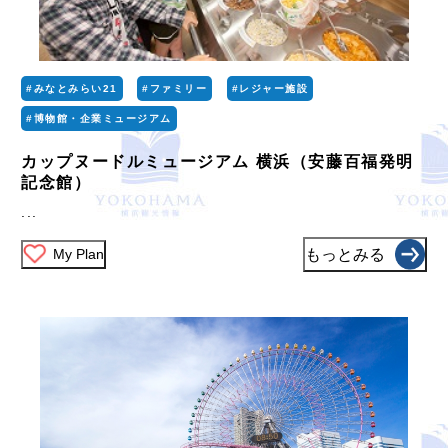
#みなとみらい21
#ファミリー
#レジャー施設
#博物館・企業ミュージアム
カップヌードルミュージアム 横浜（安藤百福発明
記念館）
...
My Plan
もっとみる