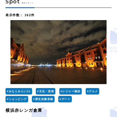
Spot
-観光スポット-
表示件数
：
162件
#みなとみらい21
#文化・芸術
#レジャー施設
#グルメ
#ショッピング
#歴史的建造物
#デート
横浜赤レンガ倉庫