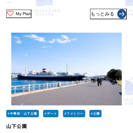
...
My Plan
もっとみる
#中華街・山下公園
#デート
#ファミリー
#公園
山下公園