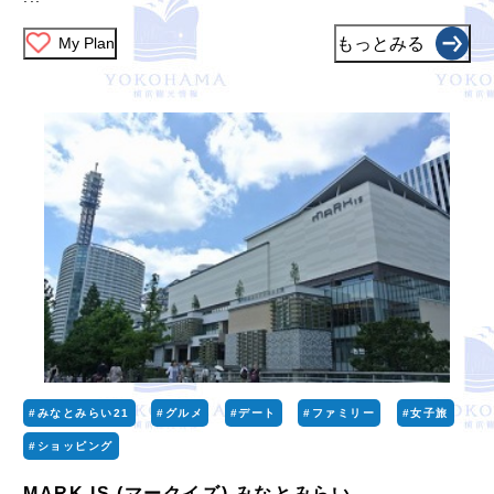
My Plan
もっとみる
#みなとみらい21
#グルメ
#デート
#ファミリー
#女子旅
#ショッピング
MARK IS (マークイズ) みなとみらい