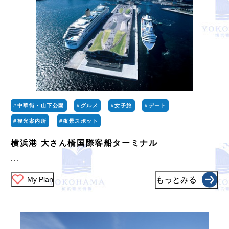
#中華街・山下公園
#グルメ
#女子旅
#デート
#観光案内所
#夜景スポット
横浜港 大さん橋国際客船ターミナル
...
My Plan
もっとみる