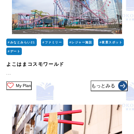
#みなとみらい21
#ファミリー
#レジャー施設
#夜景スポット
#デート
よこはまコスモワールド
...
My Plan
もっとみる