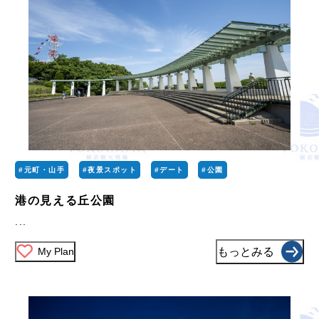
#元町・山手
#夜景スポット
#デート
#公園
港の見える丘公園
...
My Plan
もっとみる