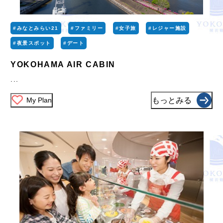
#みなとみらい21
#ファミリー
#女子旅
#レジャー施設
#夜景スポット
#デート
YOKOHAMA AIR CABIN
...
My Plan
もっとみる