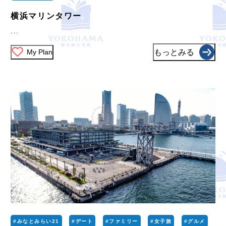
横浜マリンタワー
...
My Plan
もっとみる
#みなとみらい21
#デート
#ファミリー
#女子旅
#グルメ