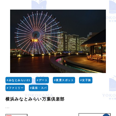
#みなとみらい21
#デート
#夜景スポット
#女子旅
#ファミリー
#温浴・スパ
横浜みなとみらい万葉倶楽部
...