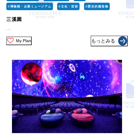
#博物館・企業ミュージアム
#文化・芸術
#歴史的建造物
三溪園
...
My Plan
もっとみる