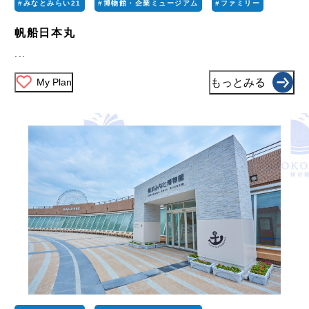
#みなとみらい21
#博物館・企業ミュージアム
#ファミリー
帆船日本丸
...
My Plan
もっとみる