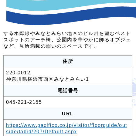
臨港パークは、パシフィコ横浜の屋外エリアにある横
浜港を臨む抜群のロケーションが目の前に広がるみな
とみらい地区最大の緑地です。
広々とした芝生広場、潮入りの池、ゆるやかにカーブ
する水際線やみなとみらい地区のビル群を望むベスト
スポットのアーチ橋、公園内を華やかに飾るオブジェ
など、見所満載の憩いのスペースです。
住所
220-0012
神奈川県横浜市西区みなとみらい1
電話番号
045-221-2155
URL
https://www.pacifico.co.jp/visitor/floorguide/out
side/tabid/207/Default.aspx