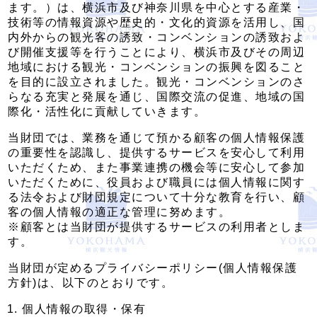
ます。）は、横浜市及び神奈川県を中心とする産業・
技術等の情報資源や歴史的・文化的資源を活用し、国
内外からの観光客の誘致・コンベンションの誘致およ
び開催支援等を行うことにより、横浜市及びその周辺
地域における観光・コンベンションの振興を図ること
を目的に設立されました。観光・コンベンションのさ
らなる充実と発展を通じ、国際交流の促進、地域の国
際化・活性化に貢献していきます。
当財団では、業務を通じて預かる顧客の個人情報保護
の重要性を認識し、提供するサービスを安心して利用
いただくため、また事業連携の機会等に安心して参加
いただくために、役員および職員には個人情報に関す
る法令および財団規定について十分な教育を行い、顧
客の個人情報の適正な管理に努めます。
※顧客とは当財団が提供するサービスの利用者としま
す。
当財団が定めるプライバシーポリシー(個人情報保護
方針)は、以下のとおりです。
個人情報の取得・保有