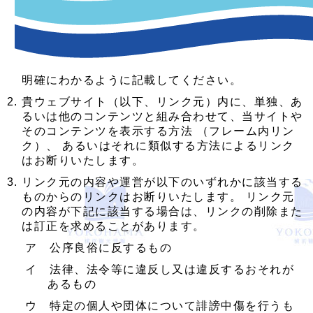
リンクの際は、トップページ
（
https://www.welcome.city.yokohama.jp/
）への
リンクをお願いいたします。 トップページ以外へ
直接リンクをはる場合は、横浜市公式観光サイト
「横浜観光情報」（以下、当サイト）であることが
明確にわかるように記載してください。
貴ウェブサイト（以下、リンク元）内に、単独、あ
るいは他のコンテンツと組み合わせて、当サイトや
そのコンテンツを表示する方法 （フレーム内リン
ク）、 あるいはそれに類似する方法によるリンク
はお断りいたします。
リンク元の内容や運営が以下のいずれかに該当する
ものからのリンクはお断りいたします。 リンク元
の内容が下記に該当する場合は、リンクの削除また
は訂正を求めることがあります。
ア 公序良俗に反するもの
イ 法律、法令等に違反し又は違反するおそれが
あるもの
ウ 特定の個人や団体について誹謗中傷を行うも