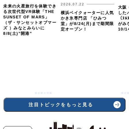
2026.07.22
未来の火星旅行を体験でき
大阪
る次世代型VR体験「THE
したパ
横浜ベイクォーターに人気
SUNSET OF MARS」
（ﾇ
かき氷専門店 「ひみつ
（ザ・サンセットオブマー
がみ
堂」が8/24(月)まで期間限
ズ ）みなとみらいに
10/
定オープン！
8/8(土)”開港”
注目トピックをもっと見る