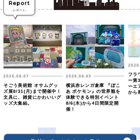
Report
-
レポート-
2026
フラ
2026.08.07
2026.08.05
ー第
そごう美術館 オサムグッ
横浜赤レンガ倉庫 『ぽこ
ーエア
ズ展8/31(月)まで開催中！
あ ポケモン』の世界観を
から
文具に、雑貨にかわいいグ
体験できる特別イベント
ッズ大集結。
8/6(木)から4日間限定開
催！