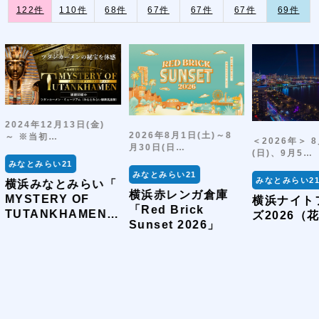
122件
110件
68件
67件
67件
67件
69件
2024年12月13日(金)
2026年8月1日(土)～8
～ ※当初…
＜2026年＞ 
月30日(日…
(日)、9月5…
みなとみらい21
みなとみらい21
みなとみらい2
横浜みなとみらい「
横浜赤レンガ倉庫
MYSTERY OF
横浜ナイト
「Red Brick
TUTANKHAMEN/
ズ2026（
Sunset 2026」
ミステリー・オブ・
ツタンカーメン～体
感型古代エジプト展
～」