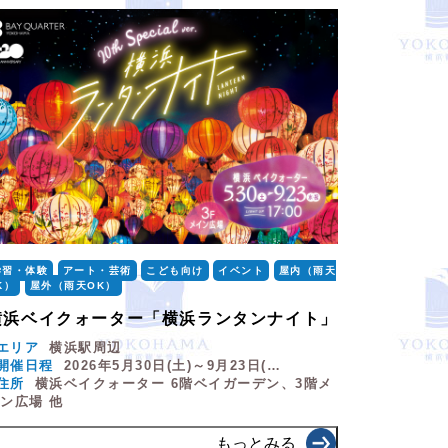
学習・体験
アート・芸術
こども向け
イベント
屋内（雨天
K）
屋外（雨天OK）
横浜ベイクォーター「横浜ランタンナイト」
エリア
横浜駅周辺
開催日程
2026年5月30日(土)～9月23日(…
住所
横浜ベイクォーター 6階ベイガーデン、3階メ
ン広場 他
もっとみる