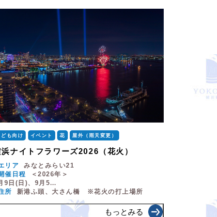
こども向け
イベント
花
屋外（雨天変更）
横浜ナイトフラワーズ2026（花火）
エリア
みなとみらい21
開催日程
＜2026年＞
月9日(日)、9月5…
住所
新港ふ頭、大さん橋 ※花火の打上場所
もっとみる