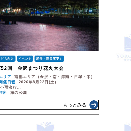
こども向け
イベント
屋外（雨天変更）
第52回 金沢まつり花火大会
エリア
南部エリア（金沢・南・港南・戸塚・栄）
開催日程
2026年8月22日(土)
※小雨決行…
住所
海の公園
もっとみる