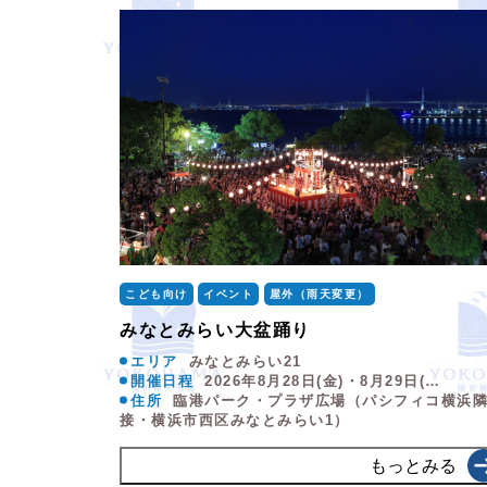
こども向け
イベント
屋外（雨天変更）
みなとみらい大盆踊り
エリア
みなとみらい21
開催日程
2026年8月28日(金)・8月29日(…
住所
臨港パーク・プラザ広場（パシフィコ横浜
接・横浜市西区みなとみらい1）
もっとみる