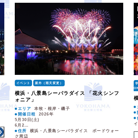
イベント
屋外（雨天変更）
O
横浜・八景島シーパラダイス 「花火シンフ
ォニア」
エリア
本牧・根岸・磯子
隣
開催日程
2026年
5月30日(土)
イ
6月2…
住所
横浜・八景島シーパラダイス ボードウォー
ク周辺