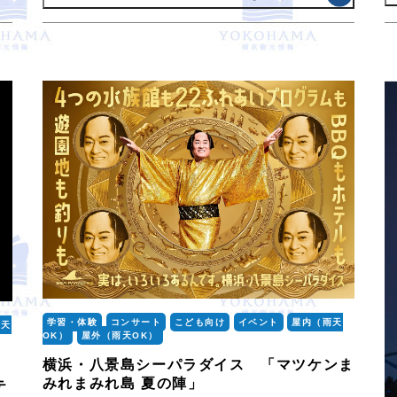
学習・体験
コンサート
こども向け
イベント
屋内（雨天
雨天
OK）
屋外（雨天OK）
横浜・八景島シーパラダイス 「マツケンま
みれまみれ島 夏の陣」
テ