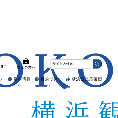
age
法人の方へ
メ
基本情報
目的で探す
横浜観光応援団