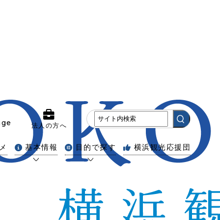
age
法人の方へ
メ
基本情報
目的で探す
横浜観光応援団