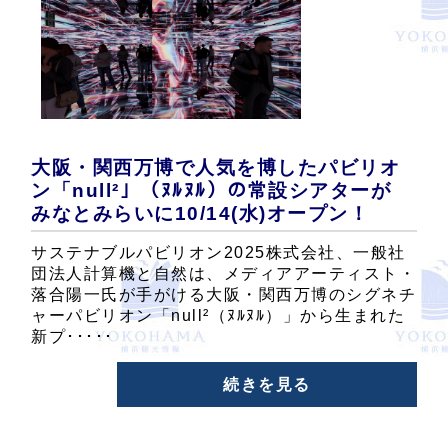
大阪・関西万博で人気を博したパビリオ
ン「null²」（ﾇﾙﾇﾙ）の常設シアターが
みなとみらいに10/14(水)オープン！
サステナブルパビリオン2025株式会社、一般社
団法人計算機と自然は、メディアアーティスト・
落合陽一氏が手がける大阪・関西万博のシグネチ
ャーパビリオン「null²（ﾇﾙﾇﾙ）」から生まれた
新プ･････
続きを見る