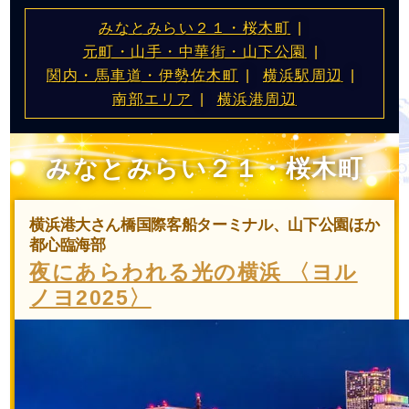
みなとみらい２１・桜木町
元町・山手・中華街・山下公園
関内・馬車道・伊勢佐木町
横浜駅周辺
南部エリア
横浜港周辺
みなとみらい２１・桜木町
横浜港大さん橋国際客船ターミナル、山下公園ほか
都心臨海部
夜にあらわれる光の横浜 〈ヨル
ノヨ2025〉