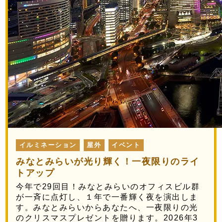
イルミネーション
屋外
イベント
みなとみらいが光り輝く！一夜限りのライ
トアップ
今年で29回目！みなとみらいのオフィスビル群
が一斉に点灯し、１年で一番輝く夜を演出しま
す。みなとみらいからあなたへ、一夜限りの光
のクリスマスプレゼントを贈ります。2026年3