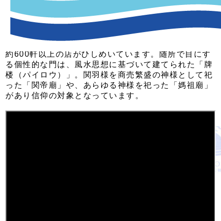
横浜中華街は開港後、西洋人とともに一緒に来た中国
人の外商が商売を始め、その後増加する中国人ととも
に次第に形成されていきました。
現在では、世界最大級の規模を誇る横浜中華街には、
約600軒以上の店がひしめいています。随所で目にす
る個性的な門は、風水思想に基づいて建てられた「牌
楼（パイロウ）」。関羽様を商売繁盛の神様として祀
った「関帝廟」や、あらゆる神様を祀った「媽祖廟」
があり信仰の対象となっています。