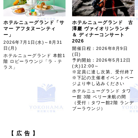
ホテルニューグランド「サ
ホテルニューグランド 古
マー アフタヌーンティ
澤巖 ヴァイオリンランチ
ー」
＆ ディナーコンサート
2026
2026年7月1日(水)～8月31
日(月)
開催日程：2026年8月9日
(日)
ホテルニューグランド 本館1
予約開始：2026年5月12日
階 ロビーラウンジ「ラ・テ
(火)12:00～
ラス」
※定員に達し次第、受付終了
※下記の主催者イベントペー
ジより申し込みください
ホテルニューグランド タワ
ー館 3階 ペリー来航の間
（受付：タワー館2階 ランデ
ブーラウンジ）
【 広 告 】