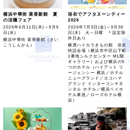
横浜中華街 菜香新館 夏
浴衣でアフタヌーンティー
の涼麺フェア
2026
2026年6月11日(木)～9月9
2026年7月3日(金)～9月30
日(水)
日(水) 火～日曜 ＊設定除
外日あり
横浜中華街 菜香新館（さい
こうしんかん）
横濱ハイカラきもの館 浴衣
特設会場（横浜市中区山下町
1番地シルクセンター M1階
ギャラリー）および横浜の5
つのホテル（ハイアット リ
ージェンシー 横浜／ホテル
ニューグランド／ヨコハマ
グランド インターコンチネ
ンタル ホテル／横浜ベイホ
テル東急／ローズホテル横
浜）