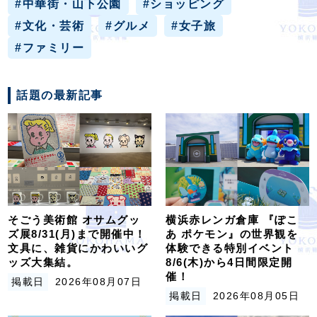
#中華街・山下公園
#ショッピング
#文化・芸術
#グルメ
#女子旅
#ファミリー
話題の最新記事
そごう美術館 オサムグッ
横浜赤レンガ倉庫 『ぽこ
ズ展8/31(月)まで開催中！
あ ポケモン』の世界観を
文具に、雑貨にかわいいグ
体験できる特別イベント
ッズ大集結。
8/6(木)から4日間限定開
催！
掲載日
2026年08月07日
掲載日
2026年08月05日