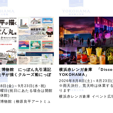
と博物館 にっぽん丸引退記
横浜赤レンガ倉庫 「Disco B
良平が描くクルーズ船にっぽ
YOKOHAMA」
2026年8月8日(土)～8月23日(
※雨天決行、荒天時は休業す
月8日(金)～9月23日(水･祝)
ります
曜日(祝日にあたる場合は開館
休館)
横浜赤レンガ倉庫 イベント広
と博物館（柳原良平アートミュ
）