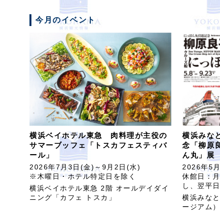
今月のイベント
横浜ベイホテル東急 肉料理が主役の
横浜みな
サマーブッフェ「トスカフェスティバ
念「柳原
ール」
ん丸」展
2026年7月3日(金)～9月2日(水)
2026年5
※木曜日・ホテル特定日を除く
休館日：月
し、翌平日
横浜ベイホテル東急 2階 オールデイダイ
ニング「カフェ トスカ」
横浜みな
ージアム