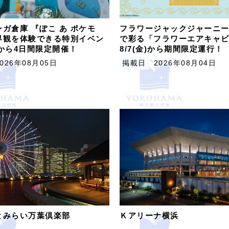
ガ倉庫 『ぽこ あ ポケモ
フラワージャックジャーニー
界観を体験できる特別イベン
で彩る「フラワーエアキャ
木)から4日間限定開催！
8/7(金)から期間限定運行！
2026年08月05日
掲載日
2026年08月04日
とみらい万葉倶楽部
Ｋアリーナ横浜