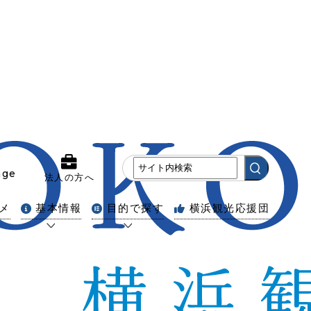
age
法人の方へ
メ
基本情報
目的で探す
横浜観光応援団