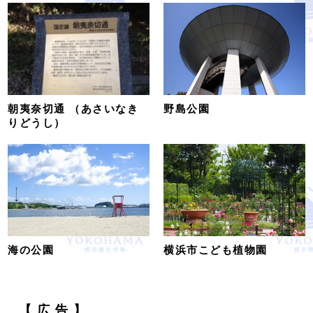
朝夷奈切通 （あさいなき
野島公園
りどうし）
海の公園
横浜市こども植物園
【 広 告 】