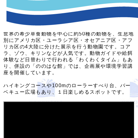
横浜市立金沢動物園は、横浜市の南部に位置する緑豊
かな金沢自然公園内にある動物園です。丘陵地帯のた
め眺望も良く、1年を通して動物や自然を愛でながら
散策が楽しめます。
世界の希少草食動物を中心に約50種の動物を、生息地
別にアメリカ区・ユーラシア区・オセアニア区・アフ
リカ区の4大陸に分けた展示を行う動物園です。コア
ラ、ゾウ、キリンなどが人気です。動物ガイドや給餌
体験など日替わりで行われる「わくわくタイム」もあ
り、併設の「ののはな館」では、企画展や環境学習講
座を開催しています。
ハイキングコースや100mのローラーすべり台、バー
ベキュー広場もあり、１日楽しめるスポットです。