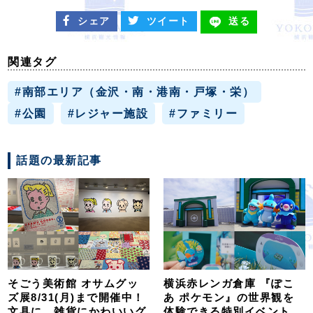
シェア
ツイート
送る
関連タグ
#南部エリア（金沢・南・港南・戸塚・栄）
#公園
#レジャー施設
#ファミリー
話題の最新記事
そごう美術館 オサムグッ
横浜赤レンガ倉庫 『ぽこ
ズ展8/31(月)まで開催中！
あ ポケモン』の世界観を
文具に、雑貨にかわいいグ
体験できる特別イベント