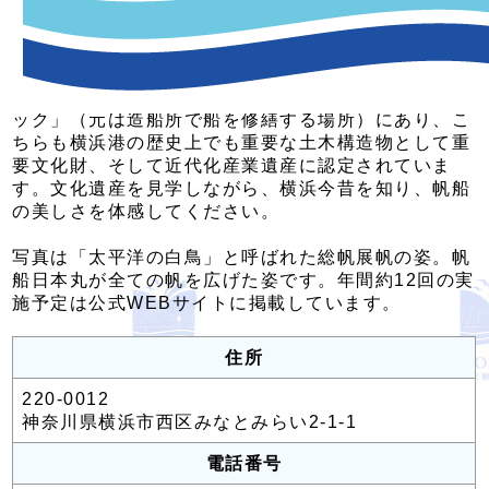
重要文化財である「帆船日本丸」のレトロな船内が見
学できます！ 帆船日本丸は、横浜、みなとみらい地
区、横浜港の歴史を知るのに貴重な船です。
帆船日本丸は日本丸メモリアルパーク内の「第一号ド
ック」（元は造船所で船を修繕する場所）にあり、こ
ちらも横浜港の歴史上でも重要な土木構造物として重
要文化財、そして近代化産業遺産に認定されていま
す。文化遺産を見学しながら、横浜今昔を知り、帆船
の美しさを体感してください。
写真は「太平洋の白鳥」と呼ばれた総帆展帆の姿。帆
船日本丸が全ての帆を広げた姿です。年間約12回の実
施予定は公式WEBサイトに掲載しています。
住所
220-0012
神奈川県横浜市西区みなとみらい2-1-1
電話番号