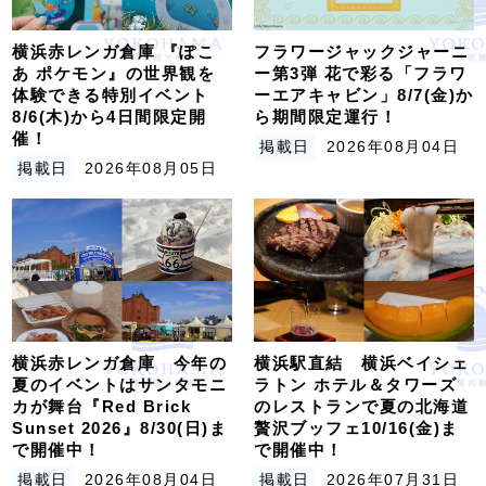
横浜赤レンガ倉庫 『ぽこ
フラワージャックジャーニ
あ ポケモン』の世界観を
ー第3弾 花で彩る「フラワ
体験できる特別イベント
ーエアキャビン」8/7(金)か
8/6(木)から4日間限定開
ら期間限定運行！
催！
掲載日
2026年08月04日
掲載日
2026年08月05日
横浜赤レンガ倉庫 今年の
横浜駅直結 横浜ベイシェ
夏のイベントはサンタモニ
ラトン ホテル＆タワーズ
カが舞台『Red Brick
のレストランで夏の北海道
Sunset 2026』8/30(日)ま
贅沢ブッフェ10/16(金)ま
で開催中！
で開催中！
掲載日
2026年08月04日
掲載日
2026年07月31日