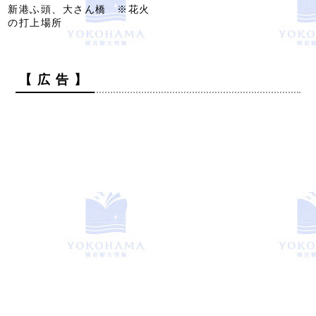
新港ふ頭、大さん橋 ※花火
の打上場所
【 広 告 】