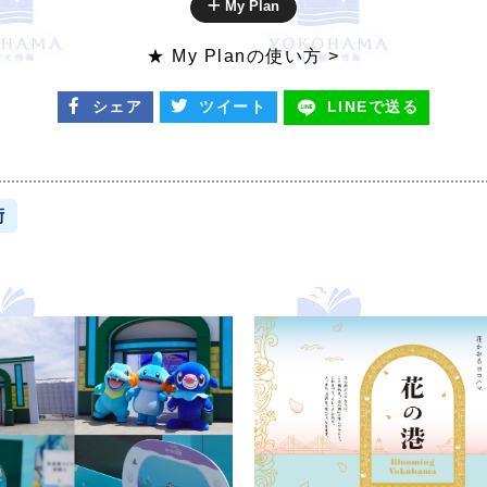
My Plan
★ My Planの使い方 >
シェア
ツイート
LINEで
送る
術