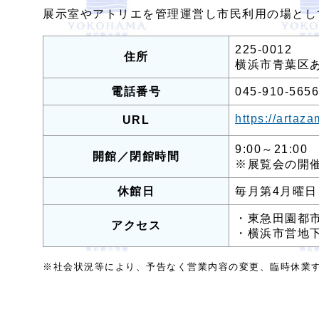
展示室やアトリエを管理運営し市民利用の場とし
225-0012
住所
横浜市青葉区あ
電話番号
045-910-5656
https://artaza
URL
9:00～21:00
開館／閉館時間
※展覧会の開
休館日
毎月第4月曜
・東急田園都
アクセス
・横浜市営地下
※社会状況等により、予告なく営業内容の変更、臨時休業