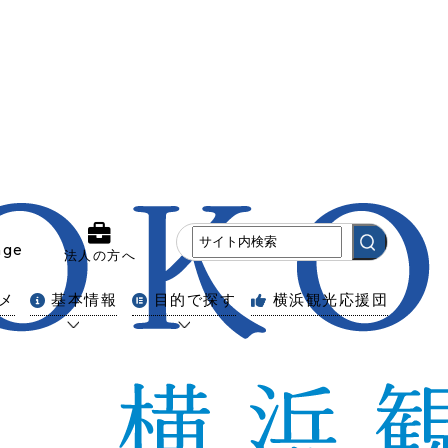
age
法人の方へ
メ
基本情報
目的で探す
横浜観光応援団