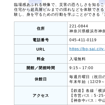
臨場感あふれる映像で、災害の恐ろしさを知るこ
住宅から超高層ビルまでの揺れなどを体験できる
験し、身を守るための行動を学ぶことができる「
221-0844
住所
神奈川県横浜市神奈
電話番号
045-411-0119
https://bo-sai.cit
URL
料金
入場無料
開館／閉館時間
9:15～17:00
毎週月曜日（祝日
休館日
年末年始（12/29～
【鉄道】各線「横浜
アクセス
【市営バス：5･2
【神奈中バス：中