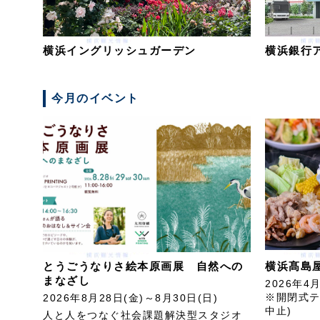
横浜イングリッシュガーデン
横浜銀行
今月のイベント
とうごうなりさ絵本原画展 自然への
横浜髙島
まなざし
2026年4
※開閉式テ
2026年8月28日(金)～8月30日(日)
中止)
人と人をつなぐ社会課題解決型スタジオ