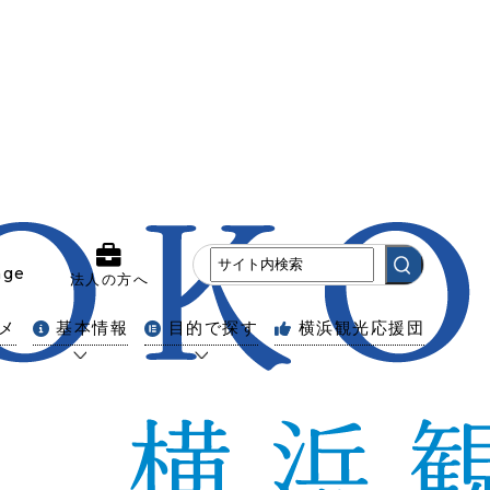
age
法人の方へ
メ
基本情報
目的で探す
横浜観光応援団