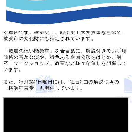
横浜能楽堂は、横浜中華街、みなとみらい地区、横浜
赤レンガ倉庫から車で約10分の高台に位置します。本
舞台は、1875(明治8)年に旧加賀藩主邸に建てられ、
その後、1919(大正8)年に旧高松藩主邸に移築された
「染井能舞台」を復原したもので、約150年の歴史あ
る舞台です。建築史上、能楽史上大変貴重なもので、
横浜市の文化財にも指定されています。
「敷居の低い能楽堂」を合言葉に、解説付きでお手頃
価格の普及公演や、特色ある企画公演をはじめ、講
座、ワークショップ、教室など様々な催しを開催して
います。
また、毎月第2日曜日には、 狂言2曲の解説つきの
「横浜狂言堂」も開催しています。