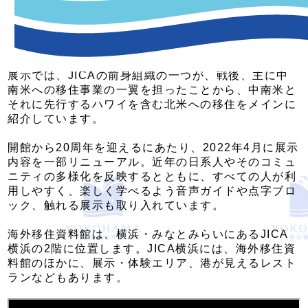
海外移住資料館は、日本人の海外移住の歴史や、移住
者の方々が移住先国や日本に対して果たした役割と貢
献を多くの人々に伝えるため、2002年に移民船出港
地の一つであった神奈川県横浜市に開館しました。
展示では、JICAの前身組織の一つが、戦後、主に中
南米への移住事業の一翼を担ったことから、中南米と
それに先行するハワイを含む北米への移住をメインに
紹介しています。
開館から20周年を迎えるにあたり、2022年4月に展示
内容を一部リニューアル。近年の日系人やそのコミュ
ニティの多様化を反映するとともに、すべての人が利
用しやすく、楽しく学べるよう音声ガイドや点字ブロ
ック、触れる展示も取り入れています。
海外移住資料館は、横浜・みなとみらいにあるJICA
横浜の2階に位置します。JICA横浜には、海外移住資
料館のほかに、展示・体験エリア、港が見えるレスト
ランなどもあります。