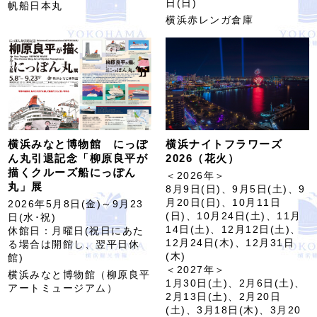
日(日)
帆船日本丸
横浜赤レンガ倉庫
横浜みなと博物館 にっぽ
横浜ナイトフラワーズ
ん丸引退記念「柳原良平が
2026（花火）
描くクルーズ船にっぽん
＜2026年＞
丸」展
8月9日(日)、9月5日(土)、9
月20日(日)、10月11日
2026年5月8日(金)～9月23
(日)、10月24日(土)、11月
日(水･祝)
14日(土)、12月12日(土)、
休館日：月曜日(祝日にあた
12月24日(木)、12月31日
る場合は開館し、翌平日休
(木)
館)
＜2027年＞
横浜みなと博物館（柳原良平
1月30日(土)、2月6日(土)、
アートミュージアム）
2月13日(土)、2月20日
(土)、3月18日(木)、3月20