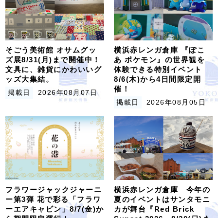
そごう美術館 オサムグッ
横浜赤レンガ倉庫 『ぽこ
ズ展8/31(月)まで開催中！
あ ポケモン』の世界観を
文具に、雑貨にかわいいグ
体験できる特別イベント
ッズ大集結。
8/6(木)から4日間限定開
催！
掲載日
2026年08月07日
掲載日
2026年08月05日
フラワージャックジャーニ
横浜赤レンガ倉庫 今年の
ー第3弾 花で彩る「フラワ
夏のイベントはサンタモニ
ーエアキャビン」8/7(金)か
カが舞台『Red Brick