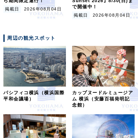
ら期間限定運行！
Sunset 2026』8/30(日)ま
で開催中！
掲載日
2026年08月04日
掲載日
2026年08月04日
周辺の観光スポット
パシフィコ横浜（横浜国際
カップヌードルミュージア
平和会議場）
ム 横浜（安藤百福発明記
念館）