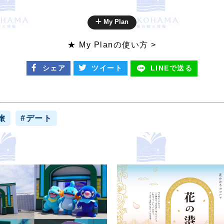
My Plan
★ My Planの使い方 >
シェア
ツイート
LINEで
送る
旅
#デート