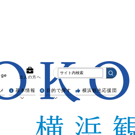
age
法人の方へ
メ
基本情報
目的で探す
横浜観光応援団