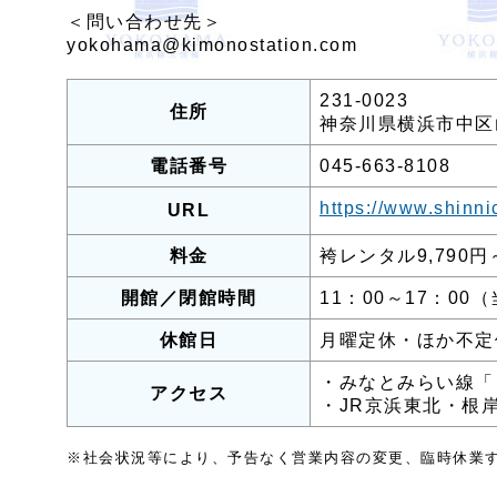
＜問い合わせ先＞
yokohama@kimonostation.com
231-0023
住所
神奈川県横浜市中区山
電話番号
045-663-8108
https://www.shinn
URL
料金
袴レンタル9,790
開館／閉館時間
11：00～17：00
休館日
月曜定休・ほか不定
・みなとみらい線「
アクセス
・JR京浜東北・根
※社会状況等により、予告なく営業内容の変更、臨時休業