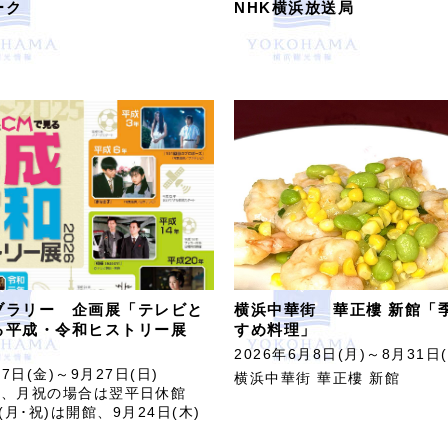
ーク
NHK横浜放送局
ブラリー 企画展「テレビと
横浜中華街 華正樓 新館「
る平成・令和ヒストリー展
すめ料理」
2026年6月8日(月)～8月31日(
月7日(金)～9月27日(日)
横浜中華街 華正樓 新館
館、月祝の場合は翌平日休館
(月･祝)は開館、9月24日(木)