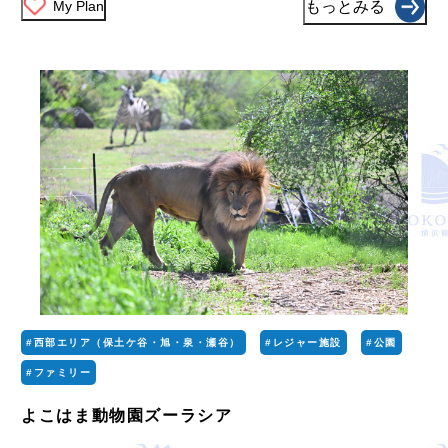
My Plan
もっとみる
#西部エリア（保土ケ谷・旭・泉・瀬谷）
#レジャー施設
#公園
#ファミリー
よこはま動物園ズーラシア
...