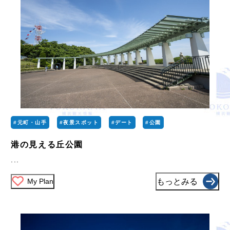
#元町・山手
#夜景スポット
#デート
#公園
港の見える丘公園
...
My Plan
もっとみる