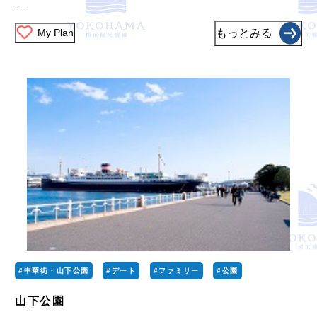
...
My Plan
もっとみる
#中華街・山下公園
#デート
#ファミリー
#公園
山下公園