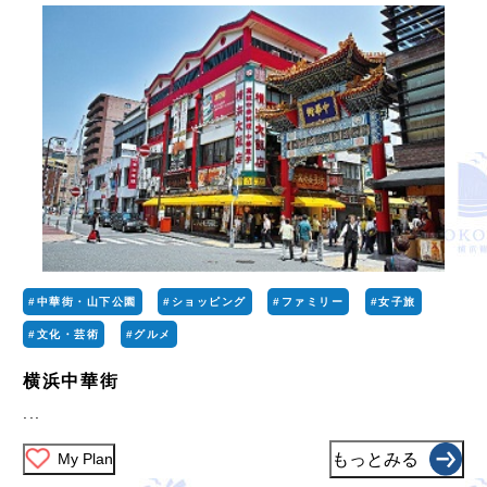
#中華街・山下公園
#ショッピング
#ファミリー
#女子旅
#文化・芸術
#グルメ
横浜中華街
...
My Plan
もっとみる