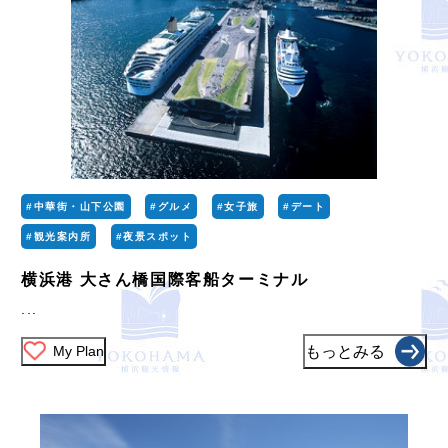
#中華街・山下公園
#グルメ
#女子旅
#デート
#観光案内所
#夜景スポット
横浜港 大さん橋国際客船ターミナル
...
My Plan
もっとみる