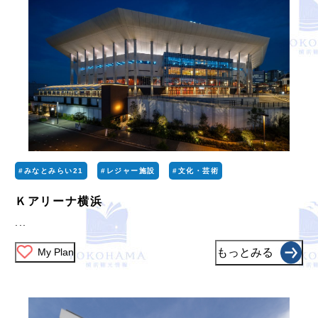
#みなとみらい21
#レジャー施設
#文化・芸術
Ｋアリーナ横浜
...
My Plan
もっとみる