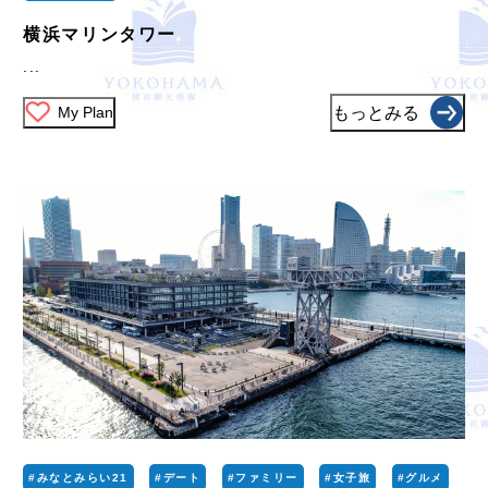
横浜マリンタワー
...
My Plan
もっとみる
#みなとみらい21
#デート
#ファミリー
#女子旅
#グルメ