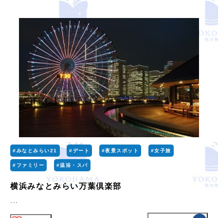
#みなとみらい21
#デート
#夜景スポット
#女子旅
#ファミリー
#温浴・スパ
横浜みなとみらい万葉倶楽部
...