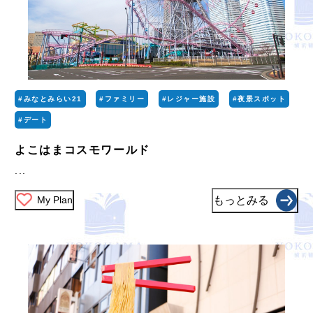
#みなとみらい21
#ファミリー
#レジャー施設
#夜景スポット
#デート
よこはまコスモワールド
...
My Plan
もっとみる