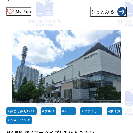
My Plan
もっとみる
#みなとみらい21
#グルメ
#デート
#ファミリー
#女子旅
#ショッピング
MARK IS (マークイズ) みなとみらい