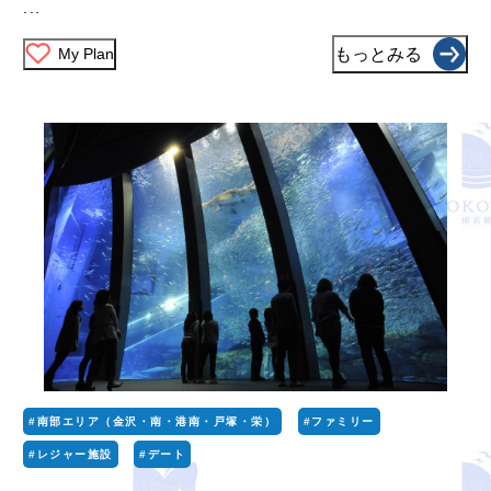
...
My Plan
もっとみる
#南部エリア（金沢・南・港南・戸塚・栄）
#ファミリー
#レジャー施設
#デート