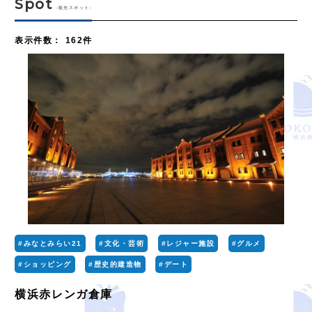
Spot
-観光スポット-
表示件数
：
162件
#みなとみらい21
#文化・芸術
#レジャー施設
#グルメ
#ショッピング
#歴史的建造物
#デート
横浜赤レンガ倉庫