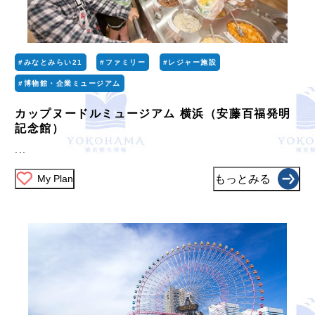
#みなとみらい21
#ファミリー
#レジャー施設
#博物館・企業ミュージアム
カップヌードルミュージアム 横浜（安藤百福発明
記念館）
...
My Plan
もっとみる