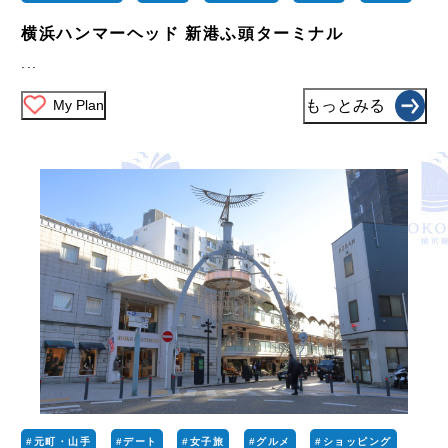
横浜ハンマーヘッド 新港ふ頭ターミナル
...
My Plan
もっとみる
#元町・山手
#デート
#女子旅
#グルメ
#ショッピング