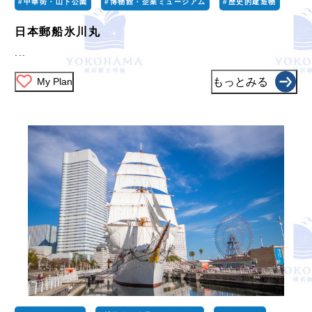
#中華街・山下公園
#博物館・企業ミュージアム
#歴史的建造物
日本郵船氷川丸
...
My Plan
もっとみる