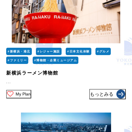
#新横浜・港北
#レジャー施設
#日本文化体験
#グルメ
#ファミリー
#博物館・企業ミュージアム
新横浜ラーメン博物館
...
My Plan
もっとみる