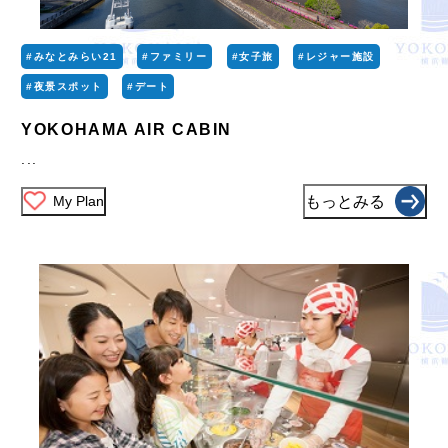
#みなとみらい21
#ファミリー
#女子旅
#レジャー施設
#夜景スポット
#デート
YOKOHAMA AIR CABIN
...
My Plan
もっとみる