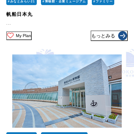
#みなとみらい21
#博物館・企業ミュージアム
#ファミリー
帆船日本丸
...
My Plan
もっとみる