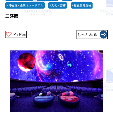
#博物館・企業ミュージアム
#文化・芸術
#歴史的建造物
三溪園
...
My Plan
もっとみる