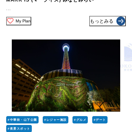
...
My Plan
もっとみる
#中華街・山下公園
#レジャー施設
#グルメ
#デート
#夜景スポット