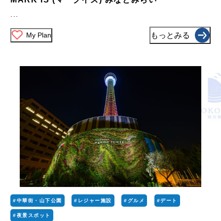
...
My Plan
もっとみる
#中華街・山下公園
#レジャー施設
#グルメ
#デート
#夜景スポット