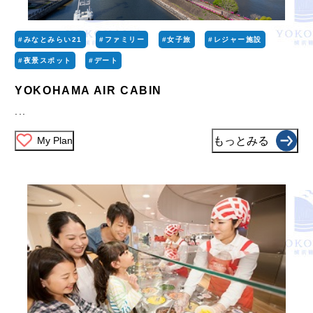
#みなとみらい21
#ファミリー
#女子旅
#レジャー施設
#夜景スポット
#デート
YOKOHAMA AIR CABIN
...
My Plan
もっとみる