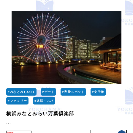
#みなとみらい21
#デート
#夜景スポット
#女子旅
#ファミリー
#温浴・スパ
横浜みなとみらい万葉倶楽部
...