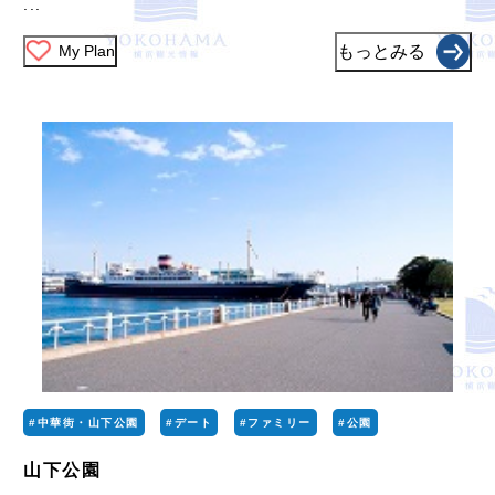
...
My Plan
もっとみる
#中華街・山下公園
#デート
#ファミリー
#公園
山下公園