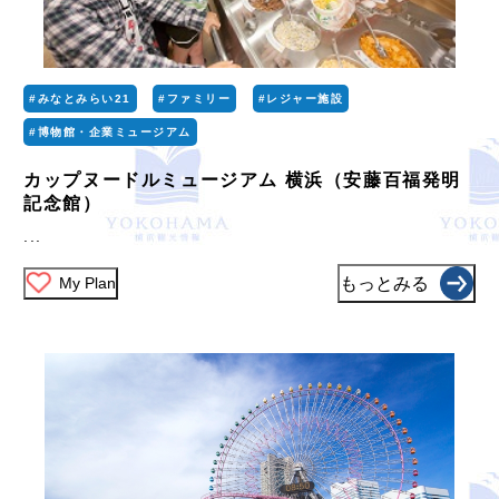
#みなとみらい21
#ファミリー
#レジャー施設
#博物館・企業ミュージアム
カップヌードルミュージアム 横浜（安藤百福発明
記念館）
...
My Plan
もっとみる