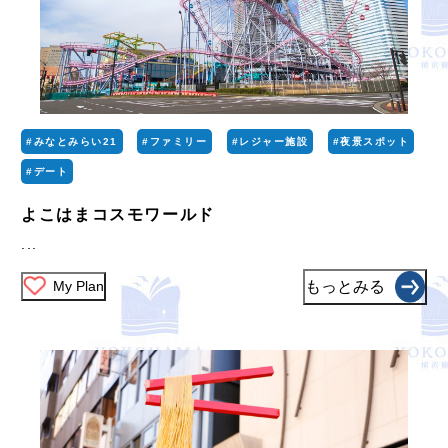
#みなとみらい21
#ファミリー
#レジャー施設
#夜景スポット
#デート
よこはまコスモワールド
...
My Plan
もっとみる