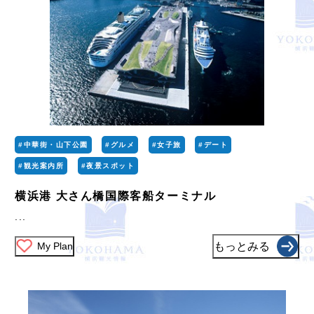
#中華街・山下公園
#グルメ
#女子旅
#デート
#観光案内所
#夜景スポット
横浜港 大さん橋国際客船ターミナル
...
My Plan
もっとみる