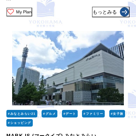
My Plan
もっとみる
#みなとみらい21
#グルメ
#デート
#ファミリー
#女子旅
#ショッピング
MARK IS (マークイズ) みなとみらい