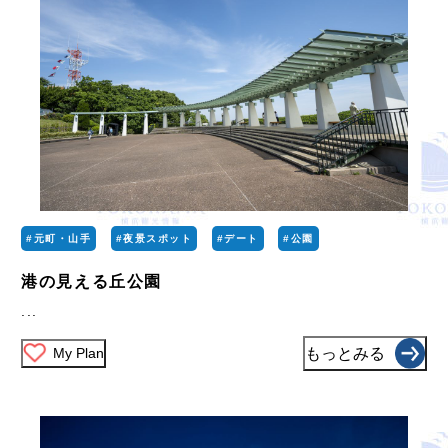
#元町・山手
#夜景スポット
#デート
#公園
港の見える丘公園
...
My Plan
もっとみる