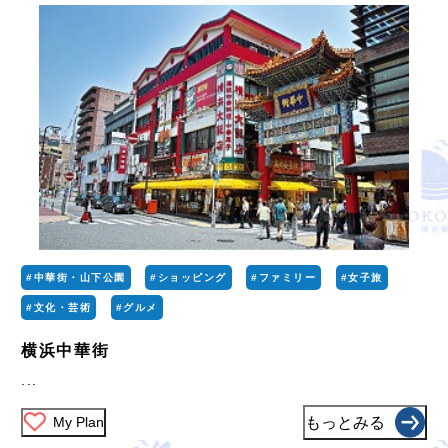
#中華街・山下公園
#ショッピング
#ファミリー
#女子旅
#文化・芸術
#グルメ
横浜中華街
...
My Plan
もっとみる