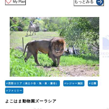
My Plan
もっとみる
#西部エリア（保土ケ谷・旭・泉・瀬谷）
#レジャー施設
#公園
#ファミリー
よこはま動物園ズーラシア
...