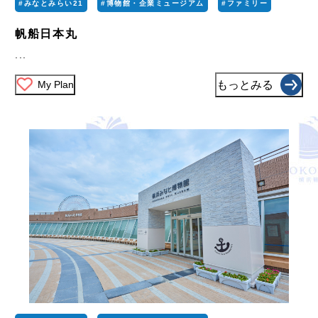
#みなとみらい21
#博物館・企業ミュージアム
#ファミリー
帆船日本丸
...
My Plan
もっとみる