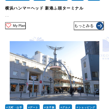
横浜ハンマーヘッド 新港ふ頭ターミナル
...
My Plan
もっとみる
#元町・山手
#デート
#女子旅
#グルメ
#ショッピング