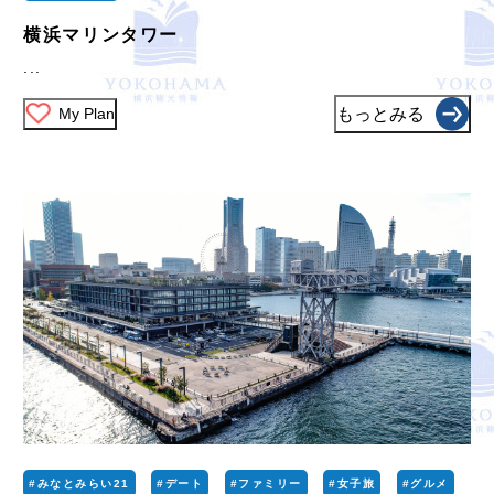
横浜マリンタワー
...
My Plan
もっとみる
#みなとみらい21
#デート
#ファミリー
#女子旅
#グルメ