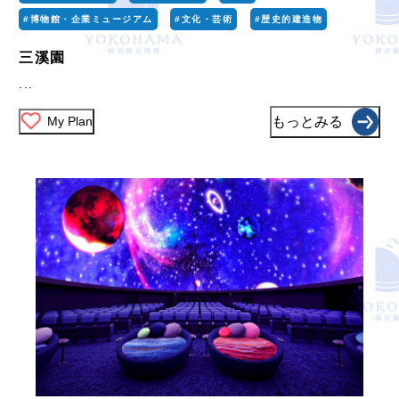
#博物館・企業ミュージアム
#文化・芸術
#歴史的建造物
三溪園
...
My Plan
もっとみる