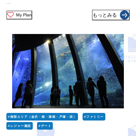
...
My Plan
もっとみる
#南部エリア（金沢・南・港南・戸塚・栄）
#ファミリー
#レジャー施設
#デート