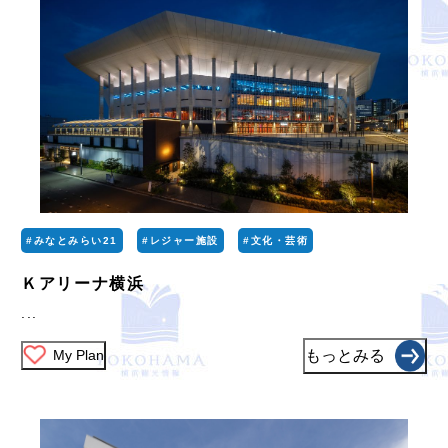
#みなとみらい21
#レジャー施設
#文化・芸術
Ｋアリーナ横浜
...
My Plan
もっとみる