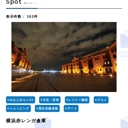
Spot
-観光スポット-
表示件数
：
162件
#みなとみらい21
#文化・芸術
#レジャー施設
#グルメ
#ショッピング
#歴史的建造物
#デート
横浜赤レンガ倉庫