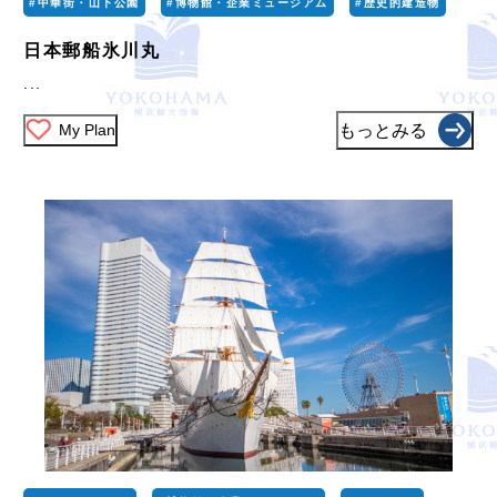
#中華街・山下公園
#博物館・企業ミュージアム
#歴史的建造物
日本郵船氷川丸
...
My Plan
もっとみる