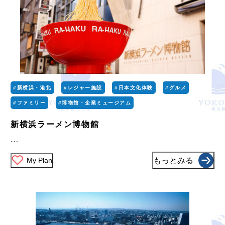
#新横浜・港北
#レジャー施設
#日本文化体験
#グルメ
#ファミリー
#博物館・企業ミュージアム
新横浜ラーメン博物館
...
My Plan
もっとみる