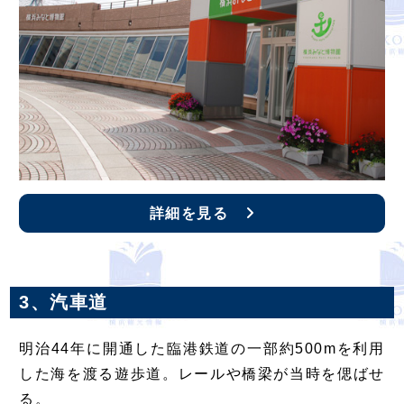
詳細を見る
3、汽車道
明治44年に開通した臨港鉄道の一部約500mを利用
した海を渡る遊歩道。レールや橋梁が当時を偲ばせ
る。