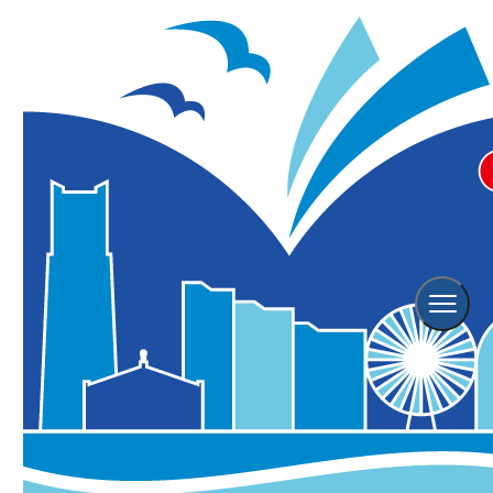
横浜観光TOP
オススメコース
歴史情緒あふれる人気エリア、「横浜赤レンガ倉庫」周辺を巡ろう！
歴史情緒あふれる人気エリア、「横浜赤レンガ倉
庫」周辺を巡ろう！
2020年12月24日更新
桜木町駅から汽車道を通り、横浜赤レンガ倉庫やよこ
はまコスモワールドなど、みなとみらい21エリアの中
でも歴史的なエリア、横浜を代表する定番観光スポッ
トを巡ります。