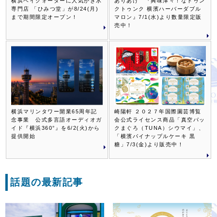
横浜ベイクォーターに人気かき氷
ありあけ 『興味津々！なトゥン
専門店 「ひみつ堂」が8/24(月)
クトゥンク 横濱ハーバーダブル
まで期間限定オープン！
マロン』7/1(水)より数量限定販
売中！
横浜マリンタワー開業65周年記
崎陽軒 ２０２７年国際園芸博覧
念事業 公式多言語オーディオガ
会公式ライセンス商品「真空パッ
イド『横浜360°』を6/2(火)から
クまぐろ（TUNA）シウマイ」、
提供開始
「横濱パイナップルケーキ 黒
糖」7/3(金)より販売中！
話題の最新記事