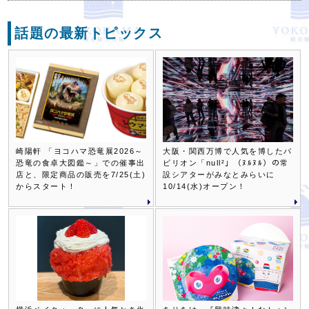
話題の最新トピックス
崎陽軒 「ヨコハマ恐竜展2026～
大阪・関西万博で人気を博したパ
恐竜の食卓大図鑑～」での催事出
ビリオン「null²」（ﾇﾙﾇﾙ）の常
店と、限定商品の販売を7/25(土)
設シアターがみなとみらいに
からスタート！
10/14(水)オープン！