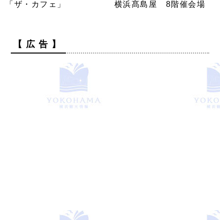
「ザ・カフェ」
横浜髙島屋 8階催会場
【 広 告 】