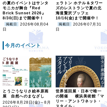
の夏のイベントはサンタ
ェラトン ホテル＆タワー
モニカが舞台『Red
ズのレストランで夏の北
Brick Sunset 2026』
海道贅沢ブッフェ
8/30(日)まで開催中！
10/16(金)まで開催中！
2026年08月04
2026年07月31
掲載日
掲載日
日
日
今月のイベント
とうごうなりさ絵本原画
世界巡回展・日本で唯一
展 自然へのまなざし
の開催 横浜美術館「マ
リー・アントワネット・
2026年8月28日(金)～8月
スタイル」