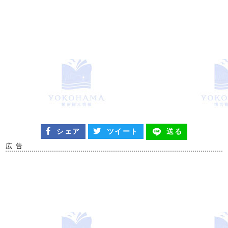
シェア
ツイート
送る
広 告