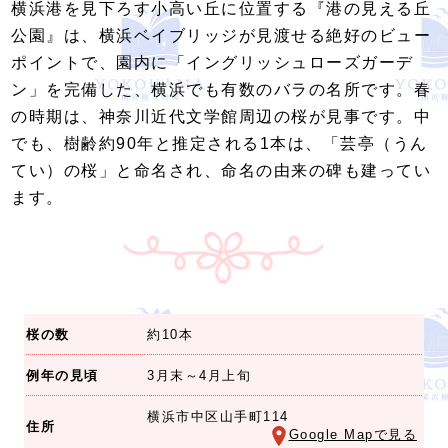
横浜港を見下ろす小高い丘に位置する『港の見える丘
公園』は、横浜ベイブリッジが見渡せる絶好のビュー
ポイントで、園内に「イングリッシュローズガーデ
ン」を完備した、横浜でも有数のバラの名所です。春
の時期は、神奈川近代文学館周辺の桜が見事です。中
でも、樹齢約90年と推定される1本は、「芸亭（うん
てい）の桜」と命名され、命名の由来の碑も建ってい
ます。
桜の数
約10本
例年の見頃
3月末～4月上旬
横浜市中区山手町114
住所
Google Mapで見る