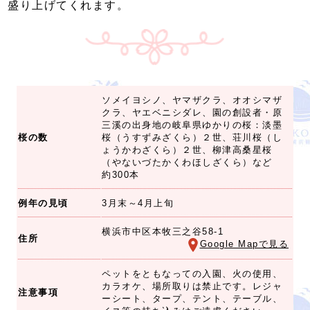
盛り上げてくれます。
ソメイヨシノ、ヤマザクラ、オオシマザ
クラ、ヤエベニシダレ、園の創設者・原
三溪の出身地の岐阜県ゆかりの桜：淡墨
桜の数
桜（うすずみざくら）２世、荘川桜（し
ょうかわざくら）２世、柳津高桑星桜
（やないづたかくわほしざくら）など
約300本
例年の見頃
3月末～4月上旬
横浜市中区本牧三之谷58-1
住所
Google Mapで見る
ペットをともなっての入園、火の使用、
カラオケ、場所取りは禁止です。レジャ
注意事項
ーシート、タープ、テント、テーブル、