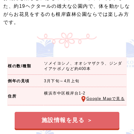
た、約19ヘクタールの雄大な公園内で、体を動かしな
がらお花見をするのも根岸森林公園ならでは楽しみ方
です。
ソメイヨシノ、オオシマザクラ、ジンダ
桜の数/種類
イアケボノなど約400本
例年の見頃
3月下旬～4月上旬
横浜市中区根岸台1-2
住所
Google Mapで見る
施設情報を見る