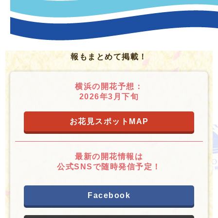
「横浜観光情報」では、横浜ならではの人気お花
見スポットから、知る人ぞ知る穴場スポットま
で、厳選してご紹介します。
「花より団子！」というあなたに、桜スイーツ情
報もまとめて掲載！
横浜の開花予想：
2026年3月下旬
お花見スポットMAP
最新の開花情報は
公式SNSで随時発信予定！
Facebook