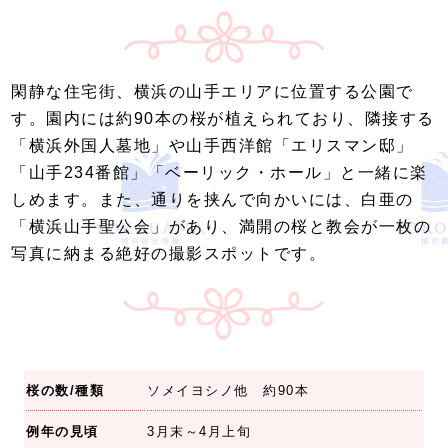
閑静な住宅街、横浜の山手エリアに位置する公園で
す。園内には約90本の桜が植えられており、隣接する
「横浜外国人墓地」や山手西洋館「エリスマン邸」
「山手234番館」「ベーリック・ホール」と一緒に楽
しめます。また、通りを挟んで向かいには、白亜の
「横浜山手聖公会」があり、満開の桜と教会が一枚の
写真に納まる絶好の撮影スポットです。
桜の数/種類
ソメイヨシノ他 約90本
例年の見頃
3月末～4月上旬