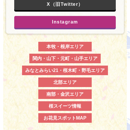
X（旧Twitter）
Instagram
本牧・根岸エリア
関内・山下・元町・山手エリア
みなとみらい21・桜木町・野毛エリア
北部エリア
南部・金沢エリア
桜スイーツ情報
お花見スポットMAP