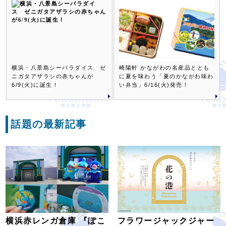
横浜・八景島シーパラダイス ゼ
崎陽軒 かながわの名産品ととも
ニガタアザラシの赤ちゃんが
に夏を味わう「夏のかながわ味わ
6/9(火)に誕生！
い弁当」6/16(火)発売！
話題の最新記事
横浜赤レンガ倉庫 『ぽこ
フラワージャックジャー