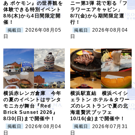
あ ポケモン』の世界観を
ニー第3弾 花で彩る「フ
体験できる特別イベント
ラワーエアキャビン」
8/6(木)から4日間限定開
8/7(金)から期間限定運
催！
行！
2026年08月05
2026年08月04
掲載日
掲載日
日
日
横浜赤レンガ倉庫 今年
横浜駅直結 横浜ベイシ
の夏のイベントはサンタ
ェラトン ホテル＆タワー
モニカが舞台『Red
ズのレストランで夏の北
Brick Sunset 2026』
海道贅沢ブッフェ
8/30(日)まで開催中！
10/16(金)まで開催中！
2026年08月04
2026年07月31
掲載日
掲載日
日
日