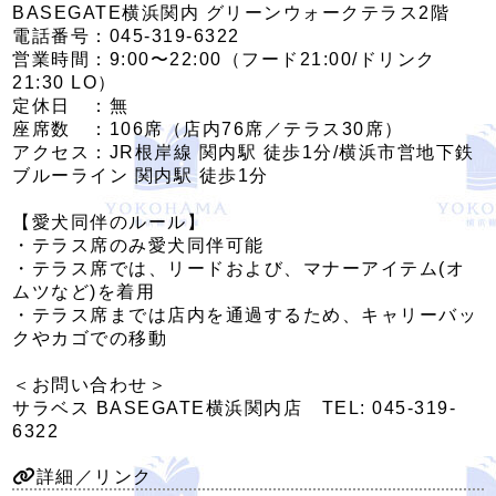
BASEGATE横浜関内 グリーンウォークテラス2階
電話番号：045-319-6322
営業時間：9:00〜22:00（フード21:00/ドリンク
21:30 LO）
定休日 ：無
座席数 ：106席（店内76席／テラス30席）
アクセス：JR根岸線 関内駅 徒歩1分/横浜市営地下鉄
ブルーライン 関内駅 徒歩1分
【愛犬同伴のルール】
・テラス席のみ愛犬同伴可能
・テラス席では、リードおよび、マナーアイテム(オ
ムツなど)を着用
・テラス席までは店内を通過するため、キャリーバッ
クやカゴでの移動
＜お問い合わせ＞
サラベス BASEGATE横浜関内店 TEL: 045-319-
6322
詳細／リンク