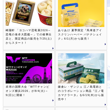
崎陽軒 「ヨコハマ恐竜展2026～
ありあけ 夏季限定『馬車道アイ
恐竜の食卓大図鑑～」での催事出
スクリンハーバー バナナシェイ
店と、限定商品の販売を7/25(土)
ク』6/1(月)から販売！
からスタート！
卓球の国際大会「WTTチャンピ
鎌倉レ・ザンジュ 江ノ島電鉄と
オンズ横浜2026」が8/4(火)～
のコラボレーション商品『江ノ電
9(日)に開催！
カマクラータ』を6/19(木)から販
売中！