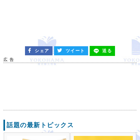
シェア
ツイート
送る
広 告
話題の最新トピックス