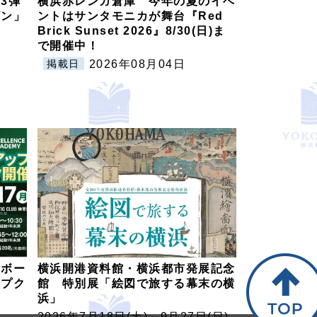
3弾
横浜赤レンガ倉庫 今年の夏のイベ
ビン」
ントはサンタモニカが舞台『Red
Brick Sunset 2026』8/30(日)ま
で開催中！
2026年08月04日
掲載日
トボー
横浜開港資料館・横浜都市発展記念
ップク
館 特別展「絵図で旅する幕末の横
浜」
2026年7月18日(土)～9月27日(日)