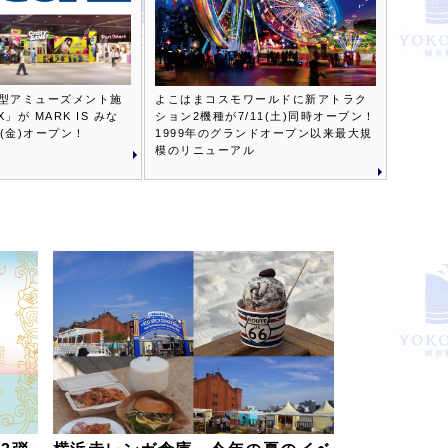
型アミューズメント施
よこはまコスモワールドに新アトラク
X」が MARK IS みな
ション2機種が7/11(土)同時オープン！
7(金)オープン！
1999年のグランドオープン以来最大規
模のリニューアル