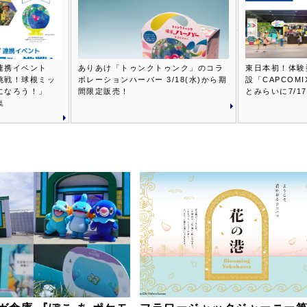
連携イベント
ありあけ「トゥンクトゥンク」のコラ
東日本初！体験
挑戦！球根ミッ
ボレーションハーバー 3/18(水)から期
設「CAPCOMI
になろう！」
間限定販売！
とみらいに7/1
集