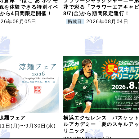
ガ倉庫 『ぽこ あ ポケモ
フラワージャックジャーニー第
観を体験できる特別イベ
花で彩る「フラワーエアキャ
木)から4日間限定開催！
8/7(金)から期間限定運行！
026年08月05日
2026年08月04日
掲載日
涼麺フェア
横浜エクセレンス バスケッ
ルアカデミー「夏のスキルア
11⽇(月)〜9⽉30⽇(水)
リニック」
2026年8月17日(月)