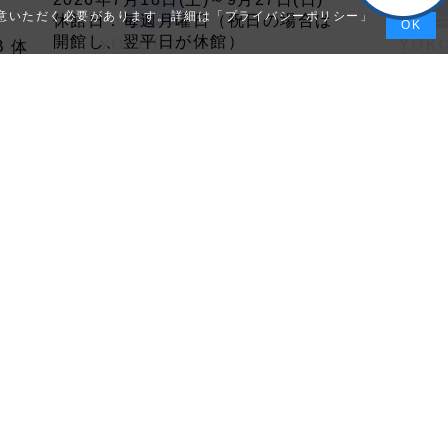
同意いただく必要があります。詳細は「
プライバシーポリシー
」
休館日：毎週月曜日（祝日の場合は
OK
開館し、翌平日が休館）
B 体
横浜都市発展記念館 3階 企画展示
室