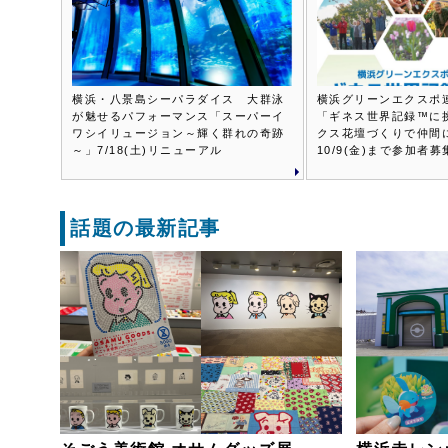
横浜・八景島シーパラダイス 大群泳
横浜グリーンエクスポ
が魅せるパフォーマンス「スーパーイ
「ギネス世界記録™に
ワシイリュージョン～輝く群れの奇跡
クス花壇づくりで仲間
～」7/18(土)リニューアル
10/9(金)まで参加者募
話題の最新記事