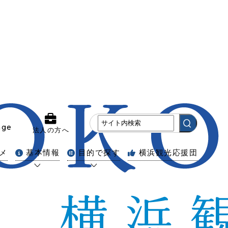
age
法人の方へ
メ
基本情報
目的で探す
横浜観光応援団