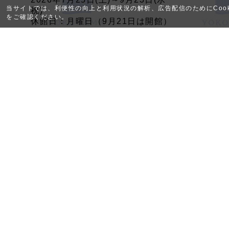
当サイトでは、利便性の向上と利用状況の解析、広告配信のためにCook
祝)
をご確認ください。
休館日：月曜日（9月21日は開館）
神奈川近代文学館 第2･3展示室
【 広 告 】