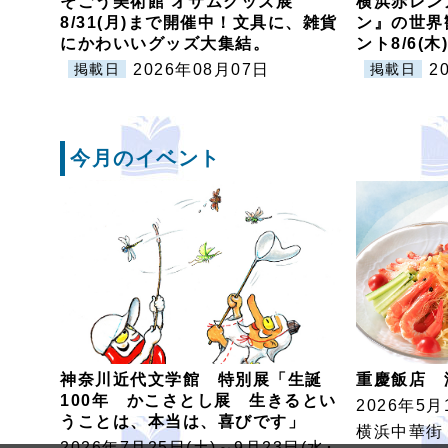
そごう美術館 オサムグッズ展
横浜赤レン
8/31(月)まで開催中！文具に、雑貨
ン』の世界
にかわいいグッズ大集結。
ント8/6(
2026年08月07日
2
掲載日
掲載日
今月のイベント
神奈川近代文学館 特別展「生誕
重慶飯店 
100年 かこさとし展 生きるとい
2026年5⽉
うことは、本当は、喜びです」
横浜中華街
2026年7月25日(土)～9月23日(水･