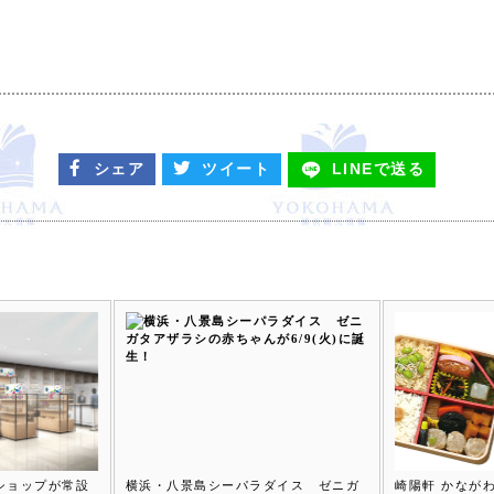
シェア
ツイート
LINEで
送る
ショップが常設
横浜・八景島シーパラダイス ゼニガ
崎陽軒 かなが