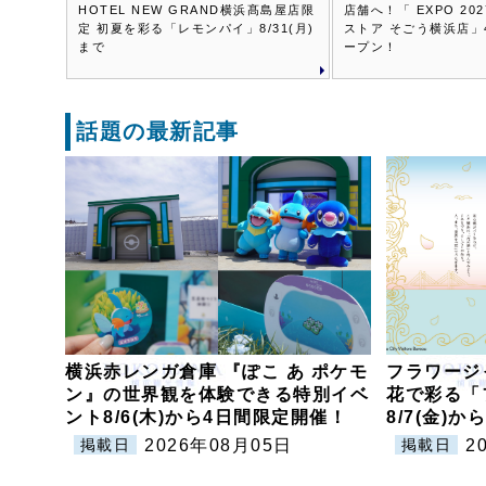
HOTEL NEW GRAND横浜髙島屋店限
店舗へ！「 EXPO 20
定 初夏を彩る「レモンパイ」8/31(月)
ストア そごう横浜店」4
まで
ープン！
話題の最新記事
横浜赤レンガ倉庫 『ぽこ あ ポケモ
フラワージ
ン』の世界観を体験できる特別イベ
花で彩る「
ント8/6(木)から4日間限定開催！
8/7(金)
2026年08月05日
2
掲載日
掲載日