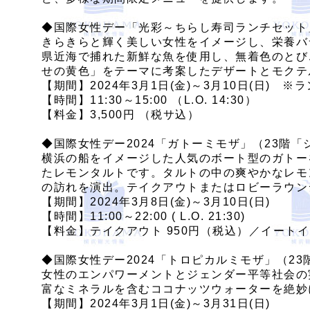
◆国際女性デー「光彩～ちらし寿司ランチセット
きらきらと輝く美しい女性をイメージし、栄養バ
県近海で捕れた新鮮な魚を使用し、無着色のとびこ
せの黄色」をテーマに考案したデザートとモクテ
【期間】2024年3月1日(金)～3月10日(日) ※
【時間】11:30～15:00 （L.O. 14:30）
【料金】3,500円 （税サ込）
◆国際女性デー2024「ガトーミモザ」（23階
横浜の船をイメージした人気のボート型のガトーを
たレモンタルトです。タルトの中の爽やかなレモ
の訪れを演出。テイクアウトまたはロビーラウン
【期間】2024年3月8日(金)～3月10日(日)
【時間】11:00～22:00 ( L.O. 21:30)
【料金】テイクアウト 950円（税込）／イートイン
◆国際女性デー2024「トロピカルミモザ」（2
女性のエンパワーメントとジェンダー平等社会の
富なミネラルを含むココナッツウォーターを絶妙
【期間】2024年3月1日(金)～3月31日(日)