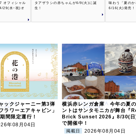
27 オフィシャル
タアザラシの赤ちゃんが6/9(火)に誕
味わう「夏のか
/29(水･祝)オ
生！
6/16(火)発売！
ャックジャーニー第3弾
横浜赤レンガ倉庫 今年の夏
フラワーエアキャビン」
ントはサンタモニカが舞台『R
から期間限定運行！
Brick Sunset 2026』8/30(
で開催中！
026年08月04日
2026年08月04日
掲載日