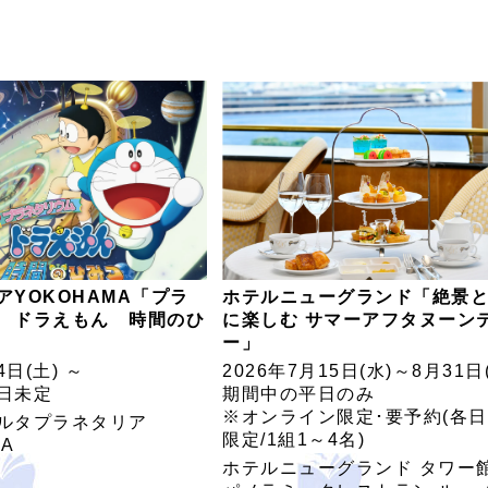
アYOKOHAMA「プラ
ホテルニューグランド「絶景
 ドラえもん 時間のひ
に楽しむ サマーアフタヌーン
ー」
4日(土) ～
2026年7月15日(水)～8月31日
日未定
期間中の平日のみ
※オンライン限定･要予約(各日
ルタプラネタリア
限定/1組1～4名)
MA
ホテルニューグランド タワー