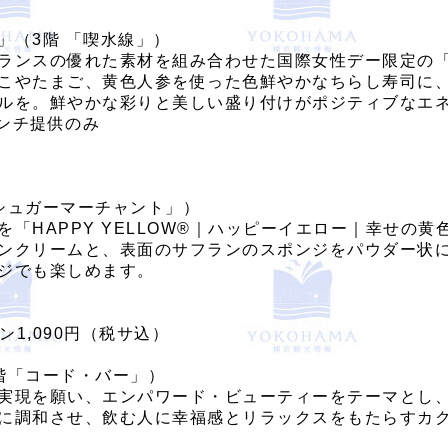
」（3階 「喫水線」）
ランスの優れた素材を組み合わせた国際女性デー限定の
やたまご、黄色人参を使った色鮮やかなちらし寿司に、「H
ルを。鮮やかな彩りと美しい盛り付けがポジティブなエ
ランチ提供のみ
「シュガーマーチャント」）
「HAPPY YELLOW®｜ハッピーイエロー｜幸せの
ンクリームと、表面のサフランのスポンジをパウダー状
ジでも楽しめます。
1,090円（税サ込）
3階「コード・バー」）
実現を願い、エンパワード・ビューティーをテーマとし
に調和させ、飲む人に幸福感とリラックスをもたらすカ