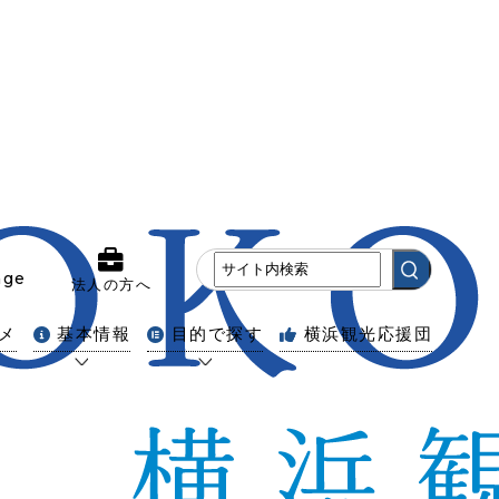
age
法人の方へ
メ
基本情報
目的で探す
横浜観光応援団