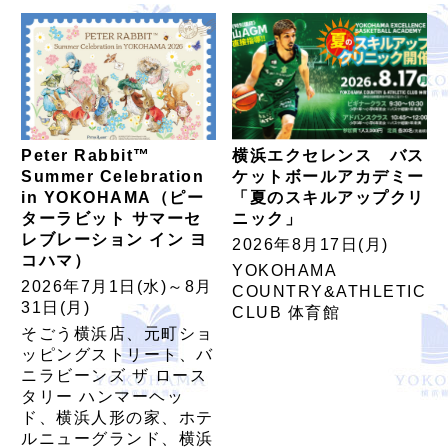
Peter Rabbit™
横浜エクセレンス バス
Summer Celebration
ケットボールアカデミー
in YOKOHAMA（ピー
「夏のスキルアップクリ
ターラビット サマーセ
ニック」
レブレーション イン ヨ
2026年8月17日(月)
コハマ）
YOKOHAMA
2026年7月1日(水)～8月
COUNTRY&ATHLETIC
31日(月)
CLUB 体育館
そごう横浜店、元町ショ
ッピングストリート、バ
ニラビーンズ ザ ロース
タリー ハンマーヘッ
ド、横浜人形の家、ホテ
ルニューグランド、横浜