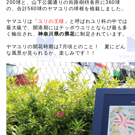
200球と、山下公園通りの街路樹枡各所に360球
の、合計560球のヤマユリの球根を植栽しました。
ヤマユリは「
ユリの王様
」と呼ばれユリ科の中では
最大級で、開港期にはテッポウユリとならび最も多
く輸出され、
神奈川県の県花
に制定されています。
ヤマユリの開花時期は7月頃とのこと！ 夏にどん
な風景が見られるか、楽しみです！！