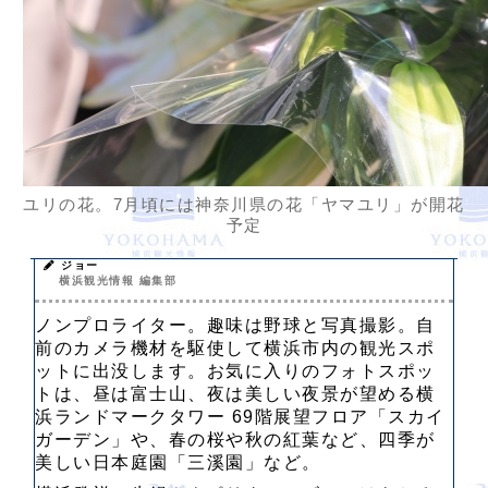
ユリの花。7月頃には神奈川県の花「ヤマユリ」が開花
予定
ジョー
横浜観光情報 編集部
ノンプロライター。趣味は野球と写真撮影。自
前のカメラ機材を駆使して横浜市内の観光スポ
ットに出没します。お気に入りのフォトスポッ
トは、昼は富士山、夜は美しい夜景が望める横
浜ランドマークタワー 69階展望フロア「スカイ
ガーデン」や、春の桜や秋の紅葉など、四季が
美しい日本庭園「三溪園」など。