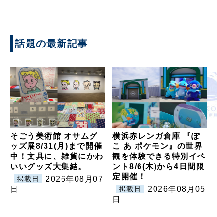
話題の最新記事
そごう美術館 オサムグ
横浜赤レンガ倉庫 『ぽ
ッズ展8/31(月)まで開催
こ あ ポケモン』の世界
中！文具に、雑貨にかわ
観を体験できる特別イベ
いいグッズ大集結。
ント8/6(木)から4日間限
定開催！
2026年08月07
掲載日
日
2026年08月05
掲載日
日