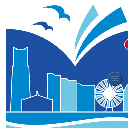
横浜観光TOP
レポート
ユリの新名所へ！ 山下公園通りに「ユリと横浜開港の歴史」の記
念碑が誕生！
ユリの新名所へ！ 山下公園通りに「ユリと
横浜開港の歴史」の記念碑が誕生！
山下公園中央口付近（横浜市中区山下町8）
掲載日：
2021年04月08日
更新日：
2021年04月09日