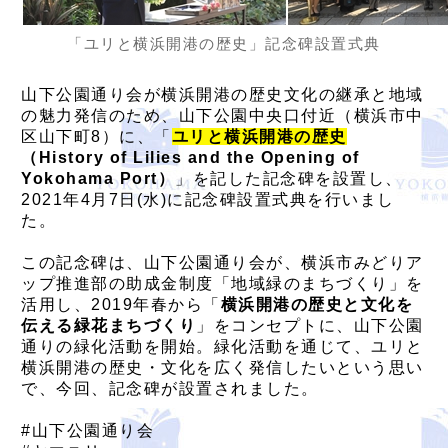
「ユリと横浜開港の歴史」記念碑設置式典
山下公園通り会が横浜開港の歴史文化の継承と地域
の魅力発信のため、山下公園中央口付近（横浜市中
区山下町8）に、「
ユリと横浜開港の歴史
（History of Lilies and the Opening of
Yokohama Port）
」を記した記念碑を設置し、
2021年4月7日(水)に記念碑設置式典を行いまし
た。
この記念碑は、山下公園通り会が、横浜市みどりア
ップ推進部の助成金制度「地域緑のまちづくり」を
活用し、2019年春から「
横浜開港の歴史と文化を
伝える緑花まちづくり
」をコンセプトに、山下公園
通りの緑化活動を開始。緑化活動を通じて、ユリと
横浜開港の歴史・文化を広く発信したいという思い
で、今回、記念碑が設置されました。
#山下公園通り会