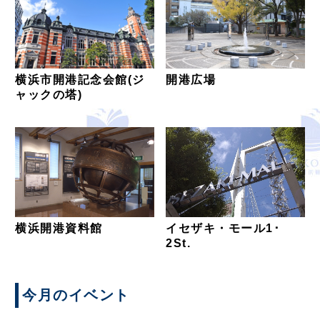
横浜市開港記念会館(ジ
開港広場
ャックの塔)
横浜開港資料館
イセザキ・モール1･
2St.
今月のイベント