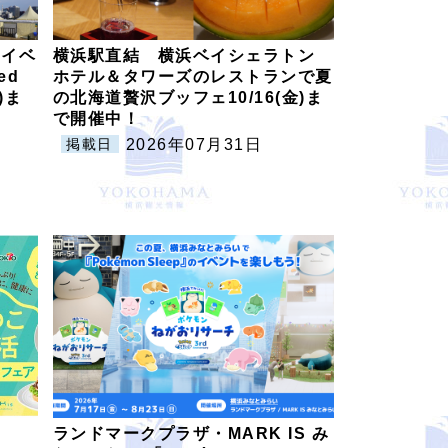
のイベ
横浜駅直結 横浜ベイシェラトン
ed
ホテル＆タワーズのレストランで夏
日)ま
の北海道贅沢ブッフェ10/16(金)ま
で開催中！
2026年07月31日
掲載日
ランドマークプラザ・MARK IS み