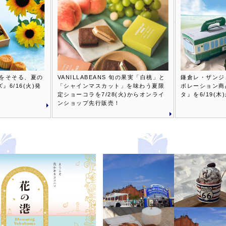
欲をそそる、夏の
VANILLABEANS 旬の果実「白桃」と
鎌倉レ・ザンジ
6/16(火)発
「シャインマスカット」を味わう夏限
ボレーション商
定ショーコラを7/28(火)からオンライ
タ』を6/19(
ンショップ先行販売！