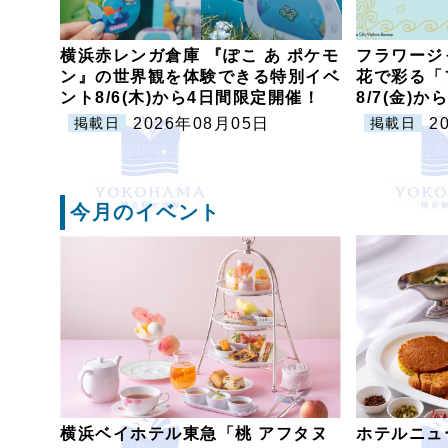
横浜赤レンガ倉庫 『ぽこ あ ポケモ
フラワージ
ン』の世界観を体験できる特別イベ
花で彩る「
ント8/6(木)から4日間限定開催！
8/7(金)
2026年08月05日
2
掲載日
掲載日
今月のイベント
横浜ベイホテル東急「桃 アフタヌ
ホテルニュ