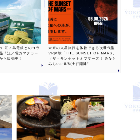
ュ 江ノ島電鉄とのコラ
未来の火星旅行を体験できる次世代型
品『江ノ電カマクラー
VR体験「THE SUNSET OF MARS」
木)から販売中！
（ザ・サンセットオブマーズ ）みなと
みらいに8/8(土)”開港”