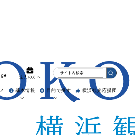
age
法人の方へ
メ
基本情報
目的で探す
横浜観光応援団