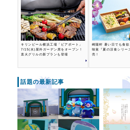
キリンビール横浜工場「ビアポート」
崎陽軒 暑い日でも食
7/15(水)屋外ガーデン席をオープン！
味覚『夏の涼食シリーズ』
直火グリルの新プランも登場
売！
話題の最新記事