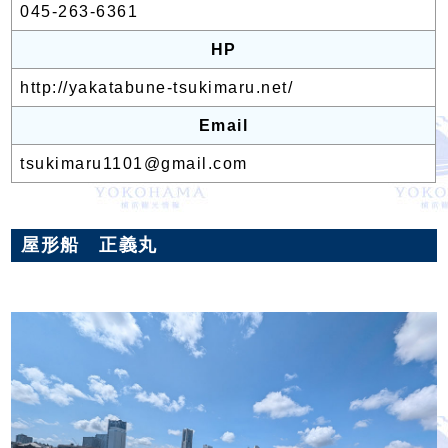
045-263-6361
HP
http://yakatabune-tsukimaru.net/
Email
tsukimaru1101@gmail.com
屋形船 正義丸