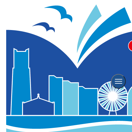
横浜観光TOP
陸海空 横浜をのりもので楽しむ
屋形船の紹介
屋形船の紹介
四季折々の楽しみ方がある屋形船。海の上で飲むお酒
はいつにも増して美味しいもの。いつもとは違う角度
から眺める景色、潮の香り、パノラマの夜景･･････。
横浜の新しい景色と昔ながらの屋形船で普段とはひと
味違った横浜をお楽しみください。
屋形船 はまかぜ