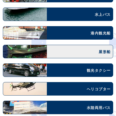
水上バス
港内観光船
屋形船
観光タクシー
ヘリコプター
水陸両用バス