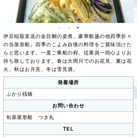
伊豆稲取直送の金目鯛の姿煮、豪華船盛の他四季折々
の当屋形船。四季のこよみ自慢の料理をご賞味頂けた
らと思います。一度ご乗船の程、従業員一同心よりお
待ち致しております。春は大岡川でのお花見、夏は花
火、秋はお月見、冬は雪見酒。
発着場所
ぷかり桟橋
お問い合わせ
旬菜屋形船 つき丸
TEL