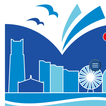
横浜観光TOP
陸海空 横浜をのりもので楽しむ
港内観光船の紹介
港内観光船の紹介
爽やかな潮風を感じながら眺める横浜・・・横浜を海
から楽しむには港内観光船が一番！！
船上で楽しむロマンティックな夜景、エンターテイメ
ント、美食の数々・・・いつもとは違う新しい横浜の
魅力に出会えます。
マリーンルージュ