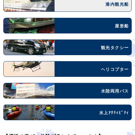
港内観光船
屋形船
観光タクシー
ヘリコプター
水陸両用バス
水上ｱｸﾃｨﾋﾞﾃｨ