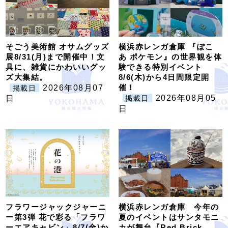
そごう美術館 オサムグッズ
横浜赤レンガ倉庫 『ぽこ
展8/31(月)まで開催中！文
あ ポケモン』の世界観を体
具に、雑貨にかわいいグッ
験できる特別イベント
ズ大集結。
8/6(木)から4日間限定開
催！
2026年08月07
掲載日
2026年08月05
日
掲載日
日
フラワージャックジャーニ
横浜赤レンガ倉庫 今年の
ー第3弾 花で彩る「フラワ
夏のイベントはサンタモニ
ーエアキャビン」8/7(金)か
カが舞台『Red Brick