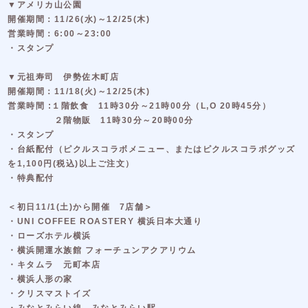
▼アメリカ山公園
開催期間：11/26(水)～12/25(木)
営業時間：6:00～23:00
・スタンプ
▼元祖寿司 伊勢佐木町店
開催期間：11/18(火)～12/25(木)
営業時間 :１階飲食 11時30分～21時00分（L,O 20時45分）
２階物販 11時30分～20時00分
・スタンプ
・台紙配付（ピクルスコラボメニュー、またはピクルスコラボグッズ
を1,100円(税込)以上ご注文）
・特典配付
＜初日11/1(土)から開催 7店舗＞
・UNI COFFEE ROASTERY 横浜日本大通り
・ローズホテル横浜
・横浜開運水族館 フォーチュンアクアリウム
・キタムラ 元町本店
・横浜人形の家
・クリスマストイズ
・みなとみらい線 みなとみらい駅