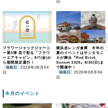
日
フラワージャックジャーニ
横浜赤レンガ倉庫 今年の
ー第3弾 花で彩る「フラワ
夏のイベントはサンタモニ
ーエアキャビン」8/7(金)か
カが舞台『Red Brick
ら期間限定運行！
Sunset 2026』8/30(日)ま
で開催中！
2026年08月04
掲載日
2026年08月04
日
掲載日
日
今月のイベント