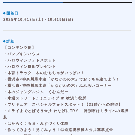
開催日
2025年10月18日(土)・10月19日(日)
詳細
【コンテンツ例】
・パンプキンハウス
・ハロウィンフォトスポット
・ハロウィン風船プレゼント
・木育トラック 木のおもちゃがいっぱい！
・横浜市×神奈川県木連「かながわの木」でおうちを建てよう！
・横浜市×神奈川県木連「かながわの木」ふれあいコーナー
・木のジャングルジム くむんだー
・水辺ストリート♫ミニライブ in 横浜市役所
・プリキュア スペシャルフォトスポット！【31階からの眺望】
・ミライまでとばそう☆彡 わなげにTRY 特別市はミライへの選択
肢
・はたらくくるま・みずづくり体験
・作ってみよう！見てみよう！◎道路境界標＆公共基準点⦿