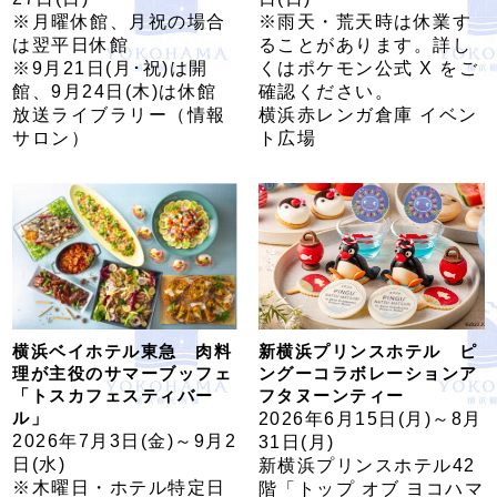
※月曜休館、月祝の場合
※雨天・荒天時は休業す
は翌平日休館
ることがあります。詳し
※9月21日(月･祝)は開
くはポケモン公式 X をご
館、9月24日(木)は休館
確認ください。
放送ライブラリー（情報
横浜赤レンガ倉庫 イベン
サロン）
ト広場
横浜ベイホテル東急 肉料
新横浜プリンスホテル ピ
理が主役のサマーブッフェ
ングーコラボレーションア
「トスカフェスティバー
フタヌーンティー
ル」
2026年6月15日(月)～8月
2026年7月3日(金)～9月2
31日(月)
日(水)
新横浜プリンスホテル42
※木曜日・ホテル特定日
階「トップ オブ ヨコハマ