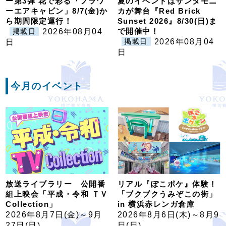
ー第3弾 花で彩る「フラワ
夏のイベントはサンタモニ
ーエアキャビン」8/7(金)か
カが舞台『Red Brick
ら期間限定運行！
Sunset 2026』8/30(日)ま
で開催中！
2026年08月04
掲載日
2026年08月04
日
掲載日
日
今月のイベント
放送ライブラリー 公開番
リアル『ぽこポケ』体験！
組上映会「平成・令和 ＴＶ
「ブクブクうみぞこの街」
Collection」
in 横浜赤レンガ倉庫
2026年8月7日(金)～9月
2026年8月6日(木)～8月9
27日(日)
日(日)