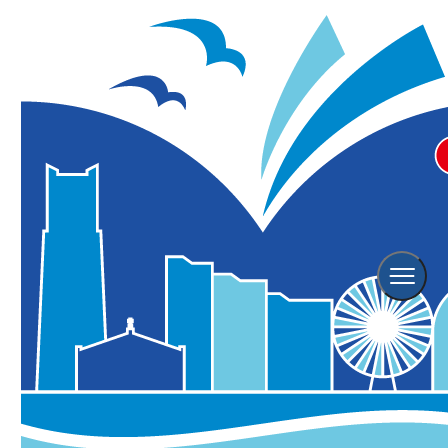
横浜人形の家 開館40周年記念
「大野英子と横浜人形の家」
アート・芸術
イベント
屋内（雨天OK）