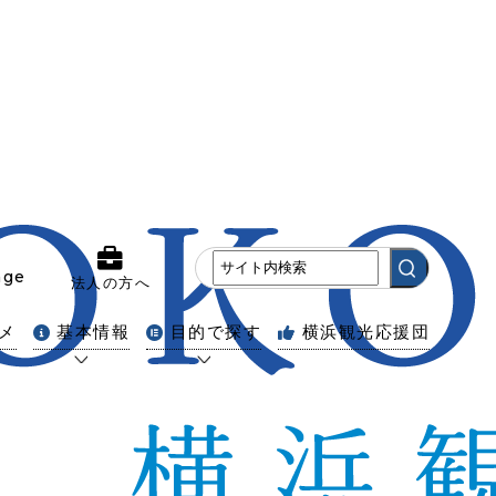
age
法人の方へ
メ
基本情報
目的で探す
横浜観光応援団