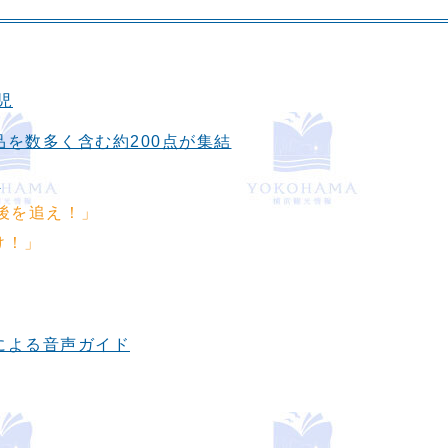
児
を数多く含む約200点が集結
生
後を追え！」
け！」
による音声ガイド