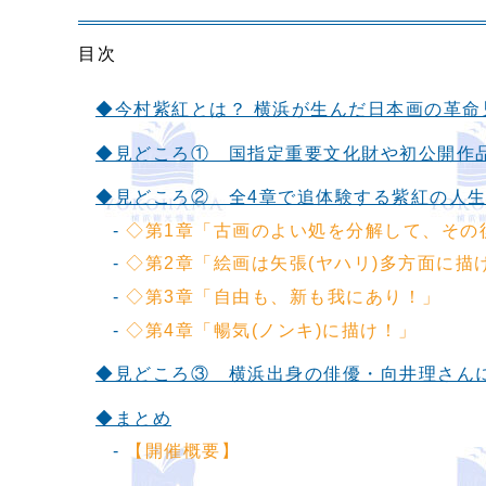
目次
◆今村紫紅とは？ 横浜が生んだ日本画の革命
◆見どころ① 国指定重要文化財や初公開作品
◆見どころ② 全4章で追体験する紫紅の人
-
◇第1章「古画のよい処を分解して、その
-
◇第2章「絵画は矢張(ヤハリ)多方面に描
-
◇第3章「自由も、新も我にあり！」
-
◇第4章「暢気(ノンキ)に描け！」
◆見どころ③ 横浜出身の俳優・向井理さん
◆まとめ
-
【開催概要】