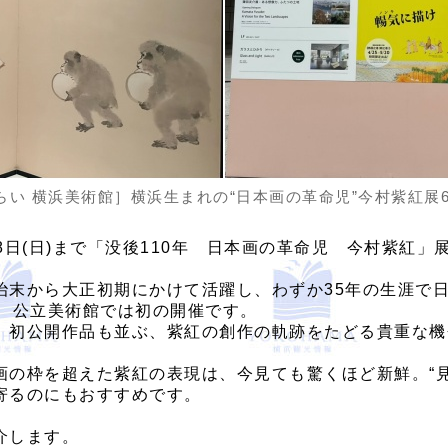
い 横浜美術館］横浜生まれの“日本画の革命児”今村紫紅展6/
月28日(日)まで「没後110年 日本画の革命児 今村紫紅
末から大正初期にかけて活躍し、わずか35年の生涯で日
で、公立美術館では初の開催です。
、初公開作品も並ぶ、紫紅の創作の軌跡をたどる貴重な機
画の枠を超えた紫紅の表現は、今見ても驚くほど新鮮。“
寄るのにもおすすめです。
介します。