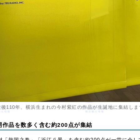
没後110年、横浜生まれの今村紫紅の作品が生誕地に集結しま
作品を数多く含む約200点が集結
財「熱国之巻」「近江八景」を含む約200点が一堂に会し