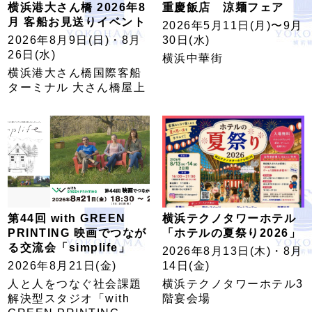
横浜港大さん橋 2026年8
重慶飯店 涼麺フェア
月 客船お見送りイベント
2026年5⽉11⽇(月)〜9⽉
2026年8月9日(日)・8月
30⽇(水)
26日(水)
横浜中華街
横浜港大さん橋国際客船
ターミナル 大さん橋屋上
第44回 with GREEN
横浜テクノタワーホテル
PRINTING 映画でつなが
「ホテルの夏祭り2026」
る交流会「simplife」
2026年8月13日(木)・8月
2026年8月21日(金)
14日(金)
人と人をつなぐ社会課題
横浜テクノタワーホテル3
解決型スタジオ「with
階宴会場