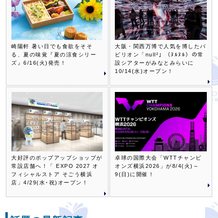
崎陽軒 暑い日でも食欲をそそ
大阪・関西万博で人気を博したパ
る、夏の味覚『夏の涼食シリー
ビリオン「null²」（ﾇﾙﾇﾙ）の常
ズ』6/16(火)発売！
設シアターがみなとみらいに
10/14(水)オープン！
大好評のポップアップショップが
卓球の国際大会「WTTチャンピ
常設店舗へ！「 EXPO 2027 オ
オンズ横浜2026」が8/4(火)～
フィシャルストア そごう横浜
9(日)に開催！
店」4/29(水･祝)オープン！