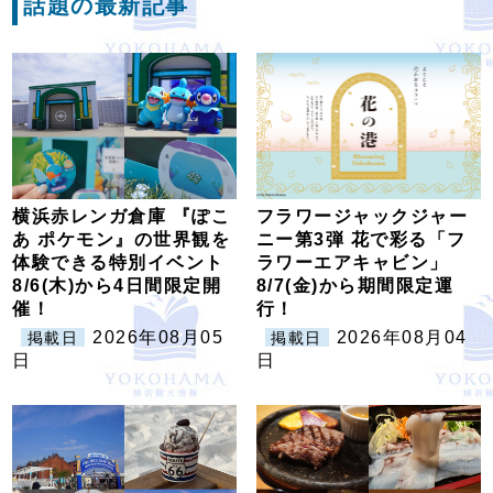
話題の最新記事
横浜赤レンガ倉庫 『ぽこ
フラワージャックジャー
あ ポケモン』の世界観を
ニー第3弾 花で彩る「フ
体験できる特別イベント
ラワーエアキャビン」
8/6(木)から4日間限定開
8/7(金)から期間限定運
催！
行！
2026年08月05
2026年08月04
掲載日
掲載日
日
日