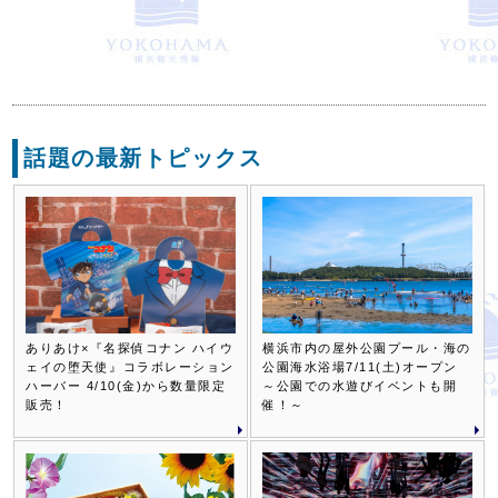
話題の最新トピックス
ありあけ×『名探偵コナン ハイウ
横浜市内の屋外公園プール・海の
ェイの堕天使』コラボレーション
公園海水浴場7/11(土)オープン
ハーバー 4/10(金)から数量限定
～公園での水遊びイベントも開
販売！
催！～