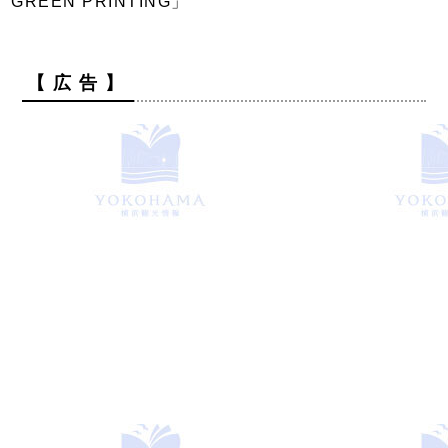
GREEN PRINTING」
【 広 告 】