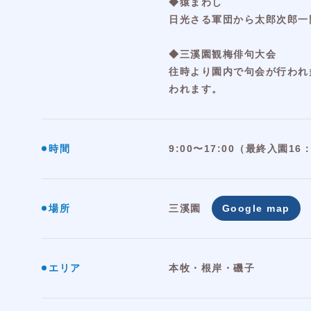
◆猿まわし
日光さる軍団から太郎次郎一
◆三溪園観梅俳句大会
往時より園内で句会が行われ
われます。
時間
9:00〜17:00（最終入園16
場所
三溪園
Google map
エリア
本牧・根岸・磯子