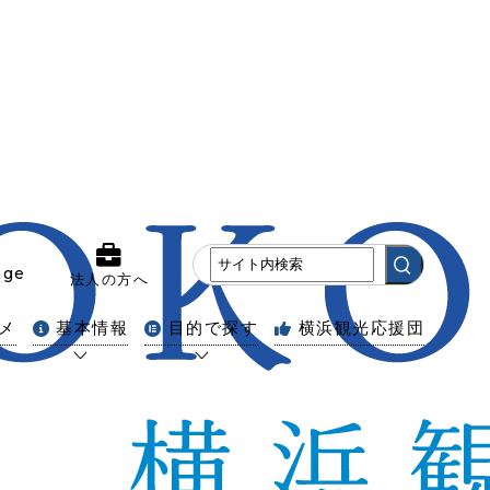
age
法人の方へ
メ
基本情報
目的で探す
横浜観光応援団