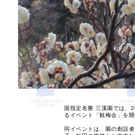
国指定名勝 三溪園では、2
るイベント「観梅会」を開
同イベントは、園の創設者