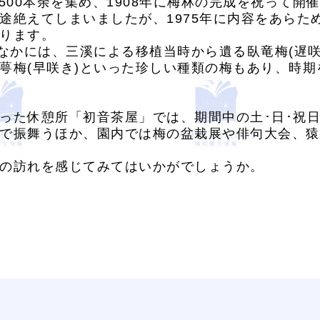
500本余を集め、1908年に梅林の完成を祝って
途絶えてしまいましたが、1975年に内容をあらた
ります。
なかには、三溪による移植当時から遺る臥竜梅(遅咲き
萼梅(早咲き)といった珍しい種類の梅もあり、時
った休憩所「初音茶屋」では、期間中の土･日･祝
で振舞うほか、園内では梅の盆栽展や俳句大会、猿
の訪れを感じてみてはいかがでしょうか。