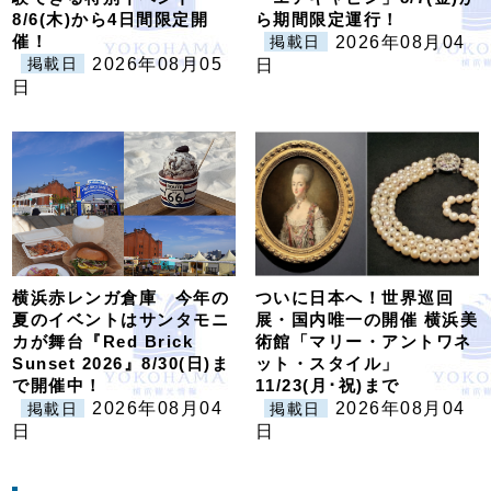
8/6(木)から4日間限定開
ら期間限定運行！
催！
2026年08月04
掲載日
2026年08月05
掲載日
日
日
横浜赤レンガ倉庫 今年の
ついに日本へ！世界巡回
夏のイベントはサンタモニ
展・国内唯一の開催 横浜美
カが舞台『Red Brick
術館「マリー・アントワネ
Sunset 2026』8/30(日)ま
ット・スタイル」
で開催中！
11/23(月･祝)まで
2026年08月04
2026年08月04
掲載日
掲載日
日
日