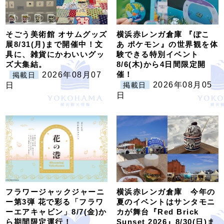
そごう美術館 オサムグッズ
横浜赤レンガ倉庫 『ぽこ
展8/31(月)まで開催中！文
あ ポケモン』の世界観を体
具に、雑貨にかわいいグッ
験できる特別イベント
ズ大集結。
8/6(木)から4日間限定開
催！
2026年08月07
掲載日
2026年08月05
日
掲載日
日
フラワージャックジャーニ
横浜赤レンガ倉庫 今年の
ー第3弾 花で彩る「フラワ
夏のイベントはサンタモニ
ーエアキャビン」8/7(金)か
カが舞台『Red Brick
ら期間限定運行！
Sunset 2026』8/30(日)ま