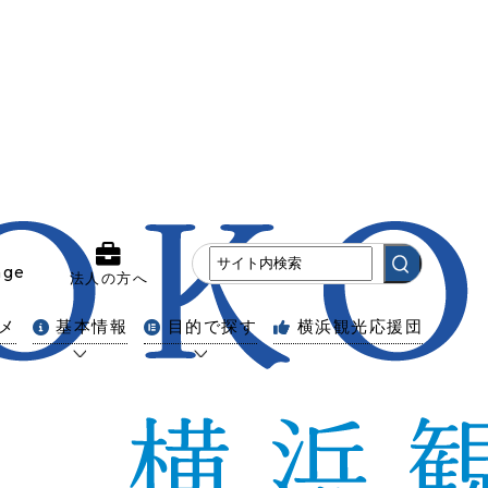
age
法人の方へ
メ
基本情報
目的で探す
横浜観光応援団