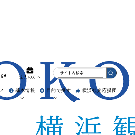
age
法人の方へ
メ
基本情報
目的で探す
横浜観光応援団