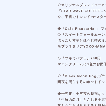
◇オリジナルブレンドコーヒ
『STAR WAVE COFFEE
今、宇宙でトレンドの"スタ
◆「Cafe Planetaria
◇『スイートフォールムーン』
ほっこり紫芋とほうじ茶のミ
※プラネタリアYOKOHAMA
◇『ツキミパフェ』780円
マロンクリームに3色のお団
◇『Black Moon Dog(
闇夜を照らす月のホットドッ
◆十五夜・十三夜の特別なキ
「中秋の名月」とされる十五夜
夜ともにお月見をすると縁起