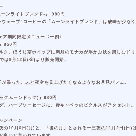
ー
 -ムーンライトブレンド-』 980円
ーウェーブ"コーヒーの「ムーンライトブレンド」は酸味が少な
 」 フェア期間限定メニュー〈一例〉
850円
ルク。ほうじ茶ホイップに満月のモナカが浮かぶ秋を楽しむドリ
では9月12日(金)より販売開始。
子が乗った、ふと夜空を見上げたくなるようなお月見パフェ。
ブラックムーンドッグ)』880円
グ。ハーブソーセージに、赤キャベツのピクルスがアクセント。
ャンペーン
の10月6日(月)と、「後の月」とされる十三夜の11月2日(日
が良いと言われています。