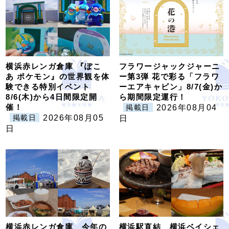
横浜赤レンガ倉庫 『ぽこ
フラワージャックジャーニ
あ ポケモン』の世界観を体
ー第3弾 花で彩る「フラワ
験できる特別イベント
ーエアキャビン」8/7(金)か
8/6(木)から4日間限定開
ら期間限定運行！
催！
2026年08月04
掲載日
2026年08月05
掲載日
日
日
横浜赤レンガ倉庫 今年の
横浜駅直結 横浜ベイシェ