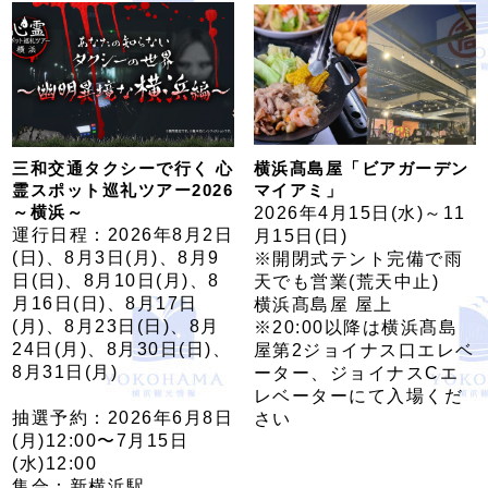
三和交通タクシーで行く 心
横浜髙島屋「ビアガーデン
霊スポット巡礼ツアー2026
マイアミ」
～横浜～
2026年4月15日(水)～11
運行日程：2026年8月2日
月15日(日)
(日)、8月3日(月)、8月9
※開閉式テント完備で雨
日(日)、8月10日(月)、8
天でも営業(荒天中止)
月16日(日)、8月17日
横浜髙島屋 屋上
(月)、8月23日(日)、8月
※20:00以降は横浜髙島
24日(月)、8月30日(日)、
屋第2ジョイナス口エレベ
8月31日(月)
ーター、ジョイナスCエ
レベーターにて入場くだ
抽選予約：2026年6月8日
さい
(月)12:00〜7月15日
(水)12:00
集合：新横浜駅