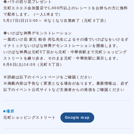
◆バラの切り花プレゼント
元町エスエス会加盟店で1,000円以上のレシートをお持ちの方に無料
で配布します。（一人1本まで）
5月17日(日)13:00～ ※なくなり次第終了（元町３丁目）
◆いけばな神輿デモンストレーション
一葉式いけ花 家元 粕谷 尚弘先生によるその場でいけばなをいけるダ
イナミックないけばな神輿デモンストレーションを開催します。
いけばな神輿は元町5丁目から元町・中華街駅まで元町ショッピング
ストリートを練り歩き、そのまま元町・中華街駅に展示します。
6月6日(土)14:00（元町５丁目）
※詳細は以下のイベントページをご確認ください
※掲載内容は予告なく変更となる場合があります。最新情報は、必ず
以下のイベント公式サイトなど主催者からの発信をご確認ください
場所
元町ショッピングストリート
Google map