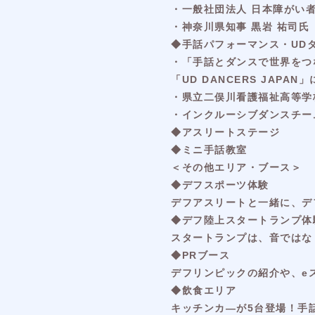
・一般社団法人 日本障がい者
・神奈川県知事 黒岩 祐司氏
◆手話パフォーマンス・UD
・「手話とダンスで世界をつ
「UD DANCERS JAPAN
・県立二俣川看護福祉高等学
・インクルーシブダンスチーム
◆アスリートステージ
◆ミニ手話教室
＜その他エリア・ブース＞
◆デフスポーツ体験
デフアスリートと一緒に、デ
◆デフ陸上スタートランプ体
スタートランプは、音ではな
◆PRブース
デフリンピックの紹介や、e
◆飲食エリア
キッチンカ―が5台登場！手