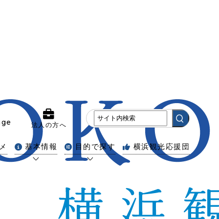
age
法人の方へ
メ
基本情報
目的で探す
横浜観光応援団