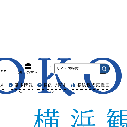
age
法人の方へ
メ
基本情報
目的で探す
横浜観光応援団