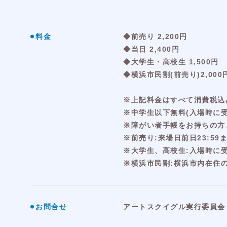
料金
◆前売り 2,200円
◆当⽇ 2,400円
◆⼤学⽣・⾼校⽣ 1,500円
◆横浜市⺠割(前売り)2,000円
※上記料金はすべて消費税込
※中学⽣以下無料(入場時に
※障がい者⼿帳をお持ちの⽅
※前売り:来場日前日23:5
※大学生、高校生:入場時に
※横浜市⺠割:横浜市内在住の
お問合せ
アートスクイグル実行委員会