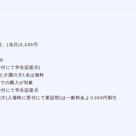
、(当⽇)2,200円
み
受付にて学生証提示)
と介護の⽅1名は無料
9までの購入が対象
受付にて学生証提示
⽅(入場時に受付にて要証明)は⼀般料⾦より200円割引