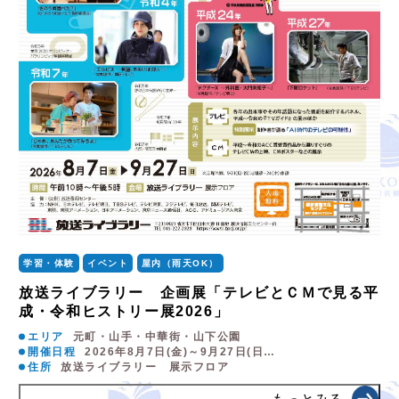
学習・体験
イベント
屋内（雨天OK）
放送ライブラリー 企画展「テレビとＣＭで見る平
成・令和ヒストリー展2026」
エリア
元町・山手・中華街・山下公園
開催日程
2026年8月7日(金)～9月27日(日…
住所
放送ライブラリー 展示フロア