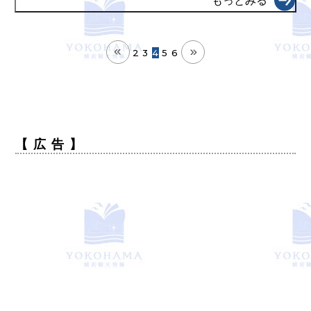
もっとみる
2
3
4
5
6
【 広 告 】