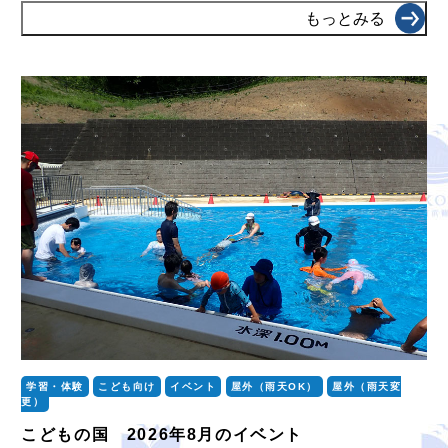
もっとみる
学習・体験
こども向け
イベント
屋外（雨天OK）
屋外（雨天変
更）
こどもの国 2026年8月のイベント