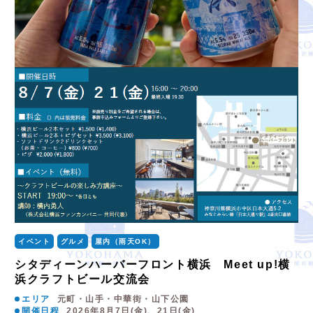
イベント
グルメ
屋内（雨天OK）
シタディーンハーバーフロント横浜 Meet up!横
浜クラフトビール交流会
エリア
元町・山手・中華街・山下公園
開催日程
2026年8月7日(金)、21日(金)