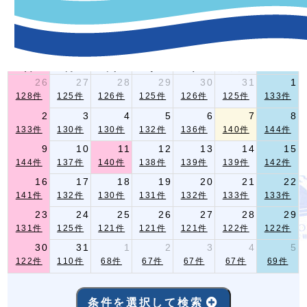
-イベント指定条件検索-
2026年 8月
前月
翌月
日
月
火
水
木
金
土
26
27
28
29
30
31
1
128件
125件
126件
125件
126件
125件
133件
2
3
4
5
6
7
8
133件
130件
130件
132件
136件
140件
144件
9
10
11
12
13
14
15
144件
137件
140件
138件
139件
139件
142件
16
17
18
19
20
21
22
141件
132件
130件
131件
132件
133件
133件
23
24
25
26
27
28
29
131件
125件
121件
121件
121件
122件
122件
30
31
1
2
3
4
5
122件
110件
68件
67件
67件
67件
69件
条件を選択して検索