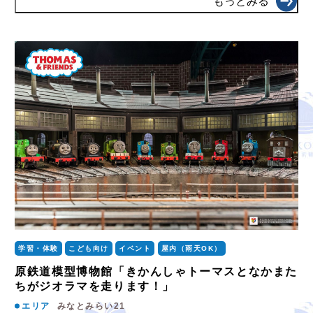
もっとみる
学習・体験
こども向け
イベント
屋内（雨天OK）
原鉄道模型博物館「きかんしゃトーマスとなかまた
ちがジオラマを走ります！」
エリア
みなとみらい21