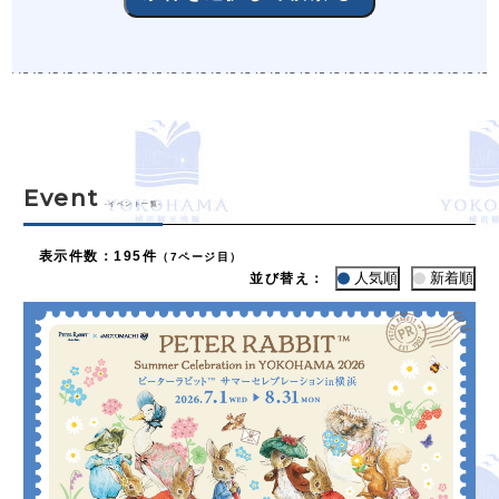
Event
-イベント一覧-
表示件数
：
195件
（7ページ目）
人気順
新着順
並び替え：