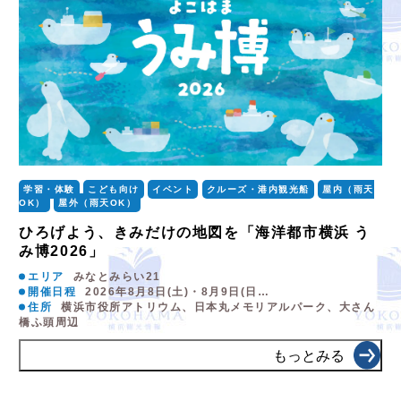
学習・体験
こども向け
イベント
クルーズ・港内観光船
屋内（雨天
OK）
屋外（雨天OK）
ひろげよう、きみだけの地図を「海洋都市横浜 う
み博2026」
エリア
みなとみらい21
開催日程
2026年8月8日(土)・8月9日(日…
住所
横浜市役所アトリウム、日本丸メモリアルパーク、大さん
橋ふ頭周辺
もっとみる