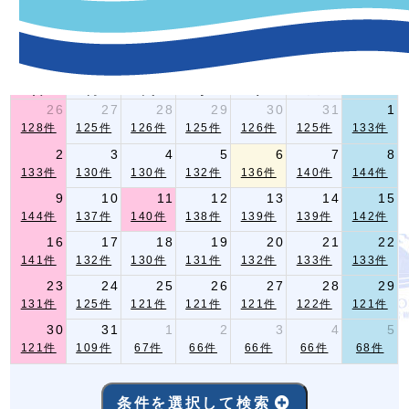
-イベント指定条件検索-
2026年 8月
前月
翌月
日
月
火
水
木
金
土
26
27
28
29
30
31
1
128件
125件
126件
125件
126件
125件
133件
2
3
4
5
6
7
8
133件
130件
130件
132件
136件
140件
144件
9
10
11
12
13
14
15
144件
137件
140件
138件
139件
139件
142件
16
17
18
19
20
21
22
141件
132件
130件
131件
132件
133件
133件
23
24
25
26
27
28
29
131件
125件
121件
121件
121件
122件
121件
30
31
1
2
3
4
5
121件
109件
67件
66件
66件
66件
68件
条件を選択して検索