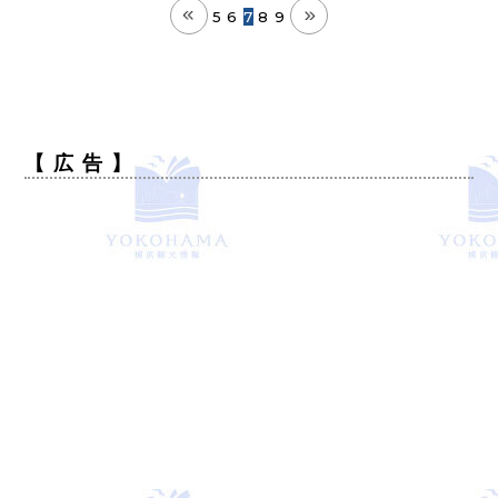
5
6
7
8
9
【 広 告 】