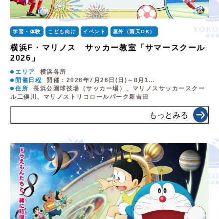
学習・体験
こども向け
イベント
屋外（雨天OK）
横浜F・マリノス サッカー教室「サマースクール
2026」
エリア
横浜各所
開催日程
開催：2026年7月26日(日)～8月1…
住所
長浜公園球技場（サッカー場）、マリノスサッカースクー
ル二俣川、マリノストリコロールパーク新吉田
もっとみる