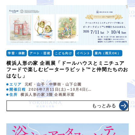
学習・体験
アート・芸術
こども向け
イベント
屋内（雨天OK）
横浜人形の家 企画展「ドールハウスとミニチュア
フードで楽しむピーターラビット™と仲間たちのお
はなし」
エリア
元町・山手・中華街・山下公園
開催日程
2026年7月11日(土)～10月4日(…
住所
横浜人形の家 3階 企画展示室
もっとみる