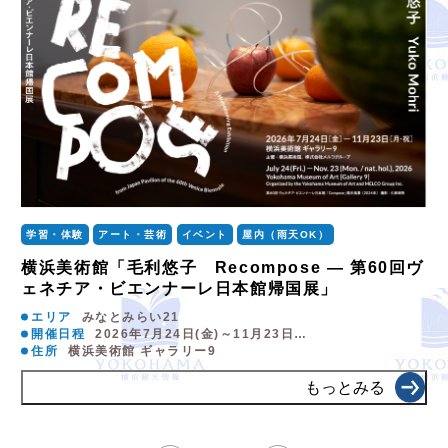
学習・体験
アート・芸術
イベント
屋内（雨天OK）
横浜美術館「毛利悠子 Recompose ― 第60回ヴ
ェネチア・ビエンナーレ日本館帰国展」
エリア
みなとみらい21
開催日程
2026年7月24日(金)～11月23日…
住所
横浜美術館 ギャラリー9
もっとみる