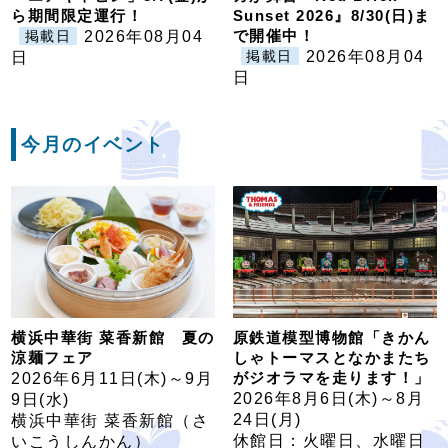
ら期間限定運行！
Sunset 2026』8/30(日)ま
で開催中！
2026年08月04
掲載日
2026年08月04
日
掲載日
日
今月のイベント
横浜中華街 菜香新館 夏の
原鉄道模型博物館「きかん
涼麺フェア
しゃトーマスとなかまたち
がジオラマを走ります！」
2026年6月11日(木)～9月
2026年8月6日(木)～8月
9日(水)
24日(月)
横浜中華街 菜香新館（さ
休館日：火曜日、水曜日
いこうしんかん）