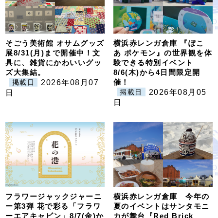
そごう美術館 オサムグッズ
横浜赤レンガ倉庫 『ぽこ
展8/31(月)まで開催中！文
あ ポケモン』の世界観を体
具に、雑貨にかわいいグッ
験できる特別イベント
ズ大集結。
8/6(木)から4日間限定開
催！
2026年08月07
掲載日
2026年08月05
日
掲載日
日
フラワージャックジャーニ
横浜赤レンガ倉庫 今年の
ー第3弾 花で彩る「フラワ
夏のイベントはサンタモニ
ーエアキャビン」8/7(金)か
カが舞台『Red Brick