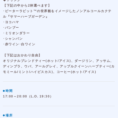
◆ドリンク
【下記の中から2杯選べます】
･ピーターラビット™の世界観をイメージしたノンアルコールカクテ
ル『サマーハーブガーデン』
･ヨコハマ
･バンブー
･ミリオンダラー
･シャンパン
･赤ワイン･白ワイン
【下記はおかわり自由】
オリジナルブレンドティー(ホット/アイス)、ダージリン、アッサム、
ディンブラ、ウバ、アールグレイ、アップルクイーンハーブティー(カ
モミール/ミント/ハイビスカス)、コーヒー(ホット/アイス)
時間
17:00～20:00（L.O. 19:30）
場所