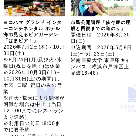
ヨコハマ グランド インタ
市民公開講座「依存症の理
ーコンチネンタル ホテル
解と回復までの道のり」
海の見えるビアガーデン
開催日程 2026年8月30
「はまビア！」
日(日)
2026年7月2日(木)～10月
申込期間 2026年5月9日
31日(土)
(土)〜5月23日(土)
※8月24日(月)及び火･水
湘南医療大学 東戸塚キャ
曜日(祝日を除く)は休業
ンパス（横浜市戸塚区上
※2026年10月3日(土)～
品濃16-48）
10月31日(土)の期間は、
土曜･日曜･祝日のみの営
業
※雨天･荒天により開催が
困難な場合は中止（当日
12：00までにレストラン
より連絡）
※利用日の前日18:00ま
でに要予約