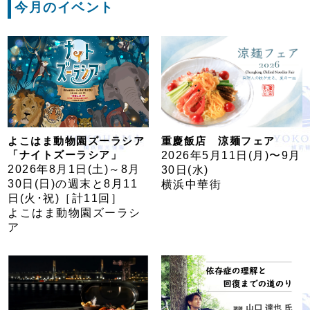
今月のイベント
よこはま動物園ズーラシア
重慶飯店 涼麺フェア
「ナイトズーラシア」
2026年5⽉11⽇(月)〜9⽉
2026年8月1日(土)～8月
30⽇(水)
30日(日)の週末と8月11
横浜中華街
日(火･祝)［計11回］
よこはま動物園ズーラシ
ア