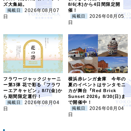
ズ大集結。
8/6(木)から4日間限定開
催！
2026年08月07
掲載日
2026年08月05
日
掲載日
日
フラワージャックジャーニ
横浜赤レンガ倉庫 今年の
ー第3弾 花で彩る「フラワ
夏のイベントはサンタモニ
ーエアキャビン」8/7(金)か
カが舞台『Red Brick
ら期間限定運行！
Sunset 2026』8/30(日)ま
で開催中！
2026年08月04
掲載日
2026年08月04
日
掲載日
日