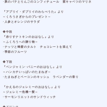
･豚のパテとりんごのコンフィチュール 紫キャベツのマリネ
『アプリイ・ダプリイのわらべうた』より
～くろうさぎからのプレゼント～
･人参とオレンジのサラダ
◆中段
『赤りすナトキンのおはなし』より
～ふくろうへの贈り物～
･ナッツと蜂蜜のタルト チョコレートを添えて
･季節のフルーツ
◆下段
『ベンジャミン･バニーのおはなし』より
～ハンカチいっぱいのたまねぎ～
･たまねぎとベーコンのキッシュ ラベンダーの香り
『かえるのジェレミーのおはなし』より
～ジェレミー危機一髪～
･サーモンリエットのサンドウィッチ