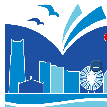
横浜アリーナ「ディズニー・オ
ン・アイス “Let‘s Party!”」
学習・体験
コンサート
こども向け
イベント
屋内（雨天OK）