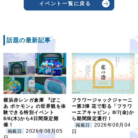
イベント一覧に戻る
話題の最新記事
横浜赤レンガ倉庫 『ぽこ
フラワージャックジャーニ
あ ポケモン』の世界観を体
ー第3弾 花で彩る「フラワ
験できる特別イベント
ーエアキャビン」8/7(金)か
8/6(木)から4日間限定開
ら期間限定運行！
催！
2026年08月04
掲載日
2026年08月05
掲載日
日
日