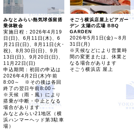
みなとみらい熱気球係留搭
そごう横浜店屋上ビアガー
乗体験会
デン 太陽の広場 BBQ
GARDEN
実施日程：2026年4月19
2026年5月1日(金)～8月
日(日)、6月11日(木)、6
31日(月)
月21日(日)、8月11日(火･
※天候などにより営業時
祝)、8月30日(日)、9月
間の変更または、休業と
13日(日)、9月20日(日)、
なる場合があります
11月22日(日)
そごう横浜店 屋上
申込期間：初回の申込は
2026年4月2日(木)午前
8:00～ ※その後は各回
終了の翌日午前8:00～
※天候（雨・風）により
搭乗が中断・中止となる
場合があります
みなとみらい21地区（横
浜ハンマーヘッド第3駐車
場）