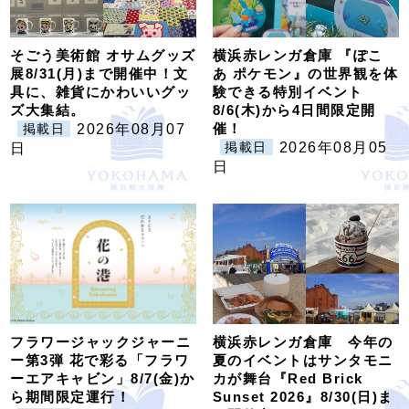
そごう美術館 オサムグッズ
横浜赤レンガ倉庫 『ぽこ
展8/31(月)まで開催中！文
あ ポケモン』の世界観を体
具に、雑貨にかわいいグッ
験できる特別イベント
ズ大集結。
8/6(木)から4日間限定開
催！
2026年08月07
掲載日
2026年08月05
日
掲載日
日
フラワージャックジャーニ
横浜赤レンガ倉庫 今年の
ー第3弾 花で彩る「フラワ
夏のイベントはサンタモニ
ーエアキャビン」8/7(金)か
カが舞台『Red Brick
ら期間限定運行！
Sunset 2026』8/30(日)ま