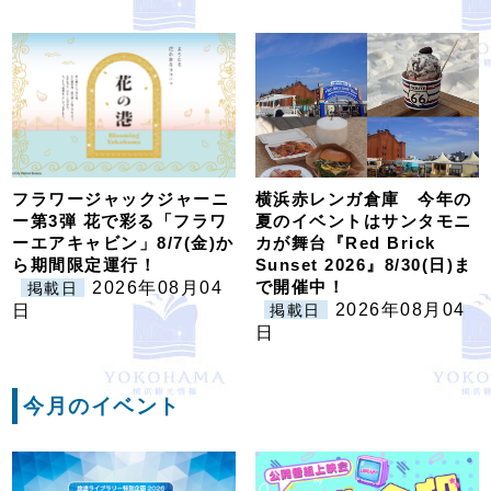
フラワージャックジャーニ
横浜赤レンガ倉庫 今年の
ー第3弾 花で彩る「フラワ
夏のイベントはサンタモニ
ーエアキャビン」8/7(金)か
カが舞台『Red Brick
ら期間限定運行！
Sunset 2026』8/30(日)ま
で開催中！
2026年08月04
掲載日
2026年08月04
日
掲載日
日
今月のイベント